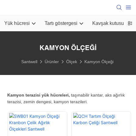
Yük hücresi
Tartı göstergesi
Kavşak kutusu
B
KAMYON ÖLÇEĞI
Santwell
Ürünler
Ölçek
Kamyon Ölçeği
Kamyon terazisi yük hücreleri,
taşınabilir kantar, aks ağırlık
terazisi, zemin dengesi, kamyon terazileri.