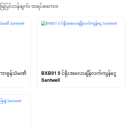
မြေပြင်ဟန်ချက်၊ ထရပ်စကေး။
ကာဗွန်သံမဏိ
BXB01 0 င်ရိုးအလေးချိန်လက်ကျန်ငွေ
Santwell