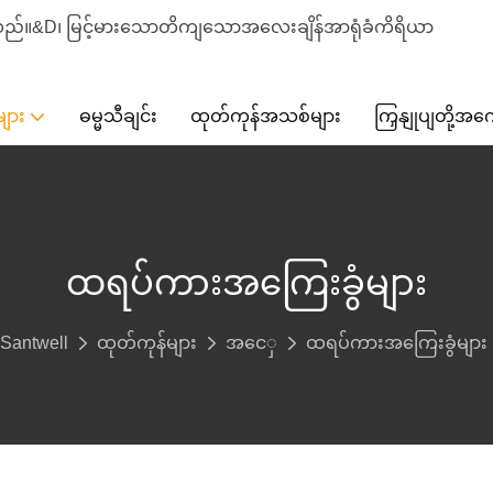
စ်သည်။&D၊ မြင့်မားသောတိကျသောအလေးချိန်အာရုံခံကိရိယာ
ျား
ဓမ္မသီချင်း
ထုတ်ကုန်အသစ်များ
ကြှနျုပျတို့အက
ထရပ်ကားအကြေးခွံများ
Santwell
ထုတ်ကုန်များ
အငေှ
ထရပ်ကားအကြေးခွံများ