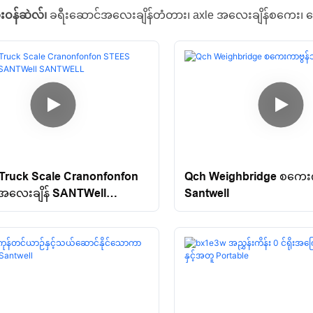
ဝန်ဆဲလ်၊
ခရီးဆောင်အလေးချိန်တံတား၊ axle အလေးချိန်စကေး၊ 
ruck Scale Cranonfonfon
Qch Weighbridge စကေး
အလေးချိန် SANTWell
Santwell
ELL