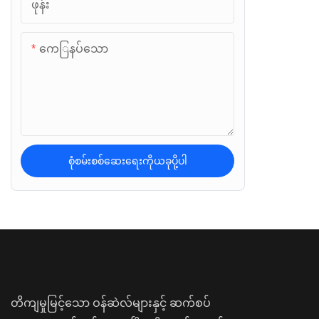
ဖုန်း
ကေြနပ်သော
စုံစမ်းစစ်ဆေးရေးကိုယခုပို့ပါ
တိကျမှုမြင့်သော ဝန်ဆဲလ်များနှင့် ဆက်စပ်