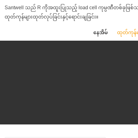
Santwell သည် R ကိုအထူးပြုသည့် load cell ကုမ္ပဏီတစ်ခုဖြ
ထုတ်ကုန်များထုတ်လုပ်ခြင်းနှင့်ရောင်းချခြင်း။
နေအိမ်
ထုတ်ကုန်မ