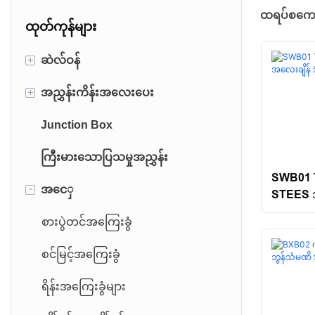
ထရပ်စကေး
ထုတ်ကုန်များ
+
ဆဲလ်ဝန်
+
အညွှန်းကိန်းအလေးပေး
နှစ်ဆအဆုံးဆံပင်ရောင်ခြည်ဝန်တင်
ဆဲလ်
Junction Box
ပလပ်ဖောင်းစကေးအညွှန်း
မီးရထား Load Cell
ကြီးမားသောပြသမှုအညွှန်း
ကုန်ကားစကေးအညွှန်း
SWB01 T
Canister Load Cell
-
အငေှ
CNC အညွှန်းကိန်း
STEES 
ညှပ် Beam Load Cell
SANTW
စားပွဲတင်အကြေးခွံ
BEAM BEOM ဝန်ဆဲလ်
စင်မြင့်အကြေးခွံ
S-Type ဝန်ဆဲလ်
ရိန်းအကြေးခွံများ
အလူမီနီယမ်ဝန်ဆဲလ်