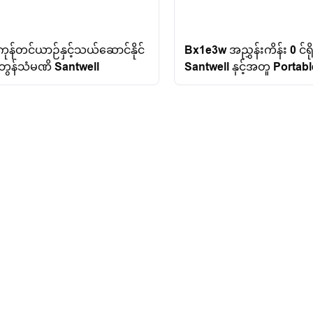
Bx1e3w အညွှန်းကိန်း 0 င်ရ
န်တင်ယာဉ်နှင့်သယ်ဆောင်နိုင်
Santwell နှင့်အတူ Portabl
န်သံမဏိ Santwell