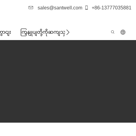
sales@santwell.com
+86-13777035881
ွောငျး
ကြှနျုပျတို့ကိုဆကျသှယျရနျ
ဖြစ်ရပ်များ
သတင်