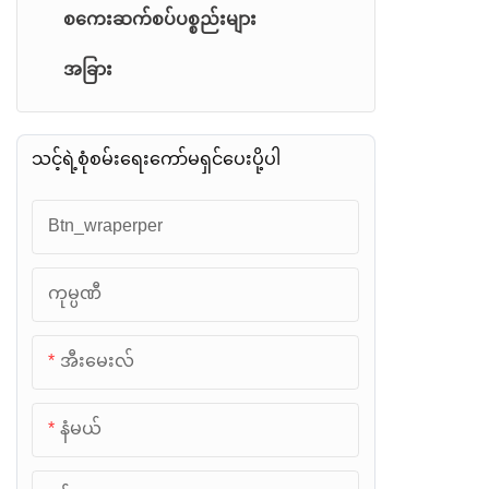
စကေးဆက်စပ်ပစ္စည်းများ
အခြား
သင့်ရဲ့စုံစမ်းရေးကော်မရှင်ပေးပို့ပါ
Btn_wraperper
ကုမ္ပဏီ
အီးမေးလ်
နံမယ်