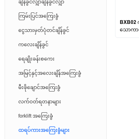
ချိန်ခွင်လျှာချိန်ခွင်လျှာ
ပြောပြီ Load Cell လို့ရိုက်ပါ။
ကြမ်းပြင်အကြေးခွံ
BXB02 ကု
PIN LOMES ဆဲလ်ကိုတင်ပါ
သောကာဘွ
ငွေသားမှတ်ပုံတင်ချိန်ခွင်
တင်းမာမှုဆဲလ်
ကလေးချိန်ခွင်
Module Load Cell အလေးချိန်
ရေချိုးခန်းစကေး
အမြင့်နှင့်အလေးချိန်အကြေးခွံ
မီးဖိုချောင်အကြေးခွံ
လက်ဝတ်ရတနာများ
forklift အကြေးခွံ
ထရပ်ကားအကြေးခွံများ