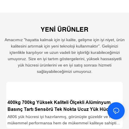
YENI ÜRÜNLER
Amacımız "hayatta kalmak için iyi kalite, gelişme için iyi niyet, ürün
kalitesini artırmak için yeni teknoloji kullanmaktır". Gelişinizi
içtenlikle karşılıyor ve uzun vadeli bir işbirliği kurabileceğimizi
umuyoruz. Size en iyi tartım göstergelerini, yüksek hassasiyetli
yük hücresi ürünlerini ve en iyi satış sonrası hizmeti
sağlayabileceğimizi umuyoruz.
400kg 700kg Yüksek Kaliteli Ölçekli Alüminyum
Basınç Tartı Sensörü Tek Nokta Ucuz Yük Hücresi
A806 Santwell
A806 yük hücresi iyi hazırlanmış, görünüşte güzeldir ve hem
mükemmel performansa hem de mükemmel kaliteye sahiptir.