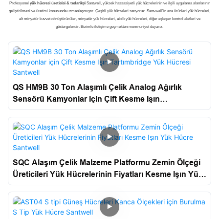
Profesyonel
yük hücresi üreticisi & tedarikçi
Santwell, yüksek hassasiyetli yük hücrelerinin ve ilgili uygulama alanlarının
geliştirilmesi ve üretimi konusunda uzmanlaşmıştır. Çeşitli yük hücreleri satıyoruz. Sant-well'in ana ürünleri yük hücreleri,
alt minyatür kuvvet dönüştürücüler, minyatür yük hücreleri, akıllı yük hücreleri, diğer eşleşen kontrol aletleri ve
göstergelerdir. Bizimle iletişime geçmekten memnuniyet duyarız.
QS HM9B 30 Ton Alaşımlı Çelik Analog Ağırlık
Sensörü Kamyonlar Için Çift Kesme Işın
Tartımbridge Yük Hücresi Santwell
SQC Alaşım Çelik Malzeme Platformu Zemin Ölçeği
Üreticileri Yük Hücrelerinin Fiyatları Kesme Işın Yük
Hücre Santwell