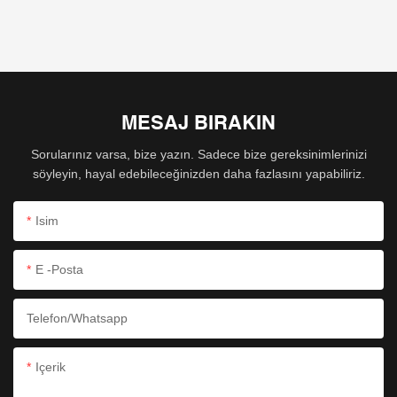
Piyasaya geldikten sonra, müşterilerin çoğunluğu tarafından
hızla sevildiler ve arandılar.
MESAJ BIRAKIN
Sorularınız varsa, bize yazın. Sadece bize gereksinimlerinizi
söyleyin, hayal edebileceğinizden daha fazlasını yapabiliriz.
Isim
E -posta
Telefon/whatsapp
Içerik