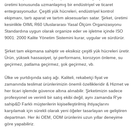
üretimi konusunda uzmanlaşmış bir endüstriyel ve ticaret
entegrasyonudur. Çeşitli yük hücreleri, endüstriyel kontrol
ekipmanı, tartı aparat ve tartım aksesuarları satar. Şirket, üretimi
kesinlikle OIML R60 Uluslararası Yasal Ölçüm Organizasyonu
Standardına uygun olarak organize eder ve işletme içinde ISO
9001: 2000 Kalite Yönetim Sistemini kurar, uygular ve sürdürür.
Şirket tam ekipmana sahiptir ve eksiksiz çeşitli yük hücreleri üretir.
Ürün, yüksek hassasiyet, iyi performans, korozyon önleme, su
geçirmez, patlama geçirmez, şok geçirmez, vb.
Ülke ve yurtdışında satış ağı. Kaliteli, rekabetçi fiyat ve
zamanında teslimat ürünlerimizin önemli özellikleridir & Hizmet ve
her ticari işlemde güvence altına alınabilir. Şirketimizin sadece
profesyonel ve verimli bir satış ekibi değil, aynı zamanda R'ye
sahip&D Farklı müşterilerin kişiselleştirilmiş ihtiyaçlarını
karşılamak için sürekli olarak yeni öğeler tasarlayan ve geliştiren
departman. Her iki OEM, ODM ürünlerini uzun yıllar deneyime
göre yapabiliriz.