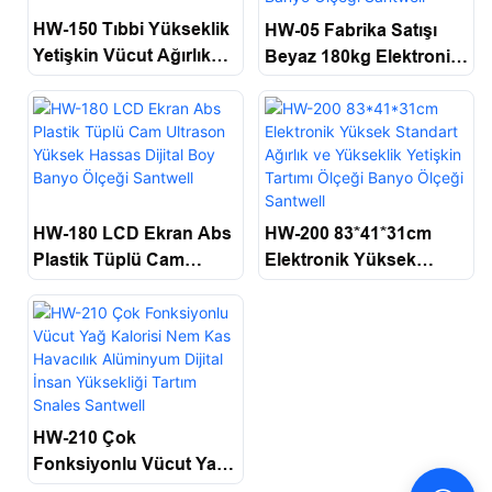
HW-150 Tıbbi Yükseklik
HW-05 Fabrika Satışı
Yetişkin Vücut Ağırlık
Beyaz 180kg Elektronik
Ölçeği Yükseklik
Vücut Ağırlığı Ölçüm Ve
Ölçümleri Yüksek Ve
Yükseklik Dijital Ölçek
Ağırlık Ölçeği Santwell
Banyo Ölçeği Santwell
HW-180 LCD Ekran Abs
HW-200 83*41*31cm
Plastik Tüplü Cam
Elektronik Yüksek
Ultrason Yüksek
Standart Ağırlık Ve
Hassas Dijital Boy
Yükseklik Yetişkin
Banyo Ölçeği Santwell
Tartımı Ölçeği Banyo
Ölçeği Santwell
HW-210 Çok
Fonksiyonlu Vücut Yağ
Kalorisi Nem Kas