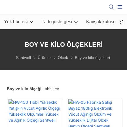
Yük hücresi
Tartı göstergesi
Kavşak kutusu
B
BOY VE KILO ÖLÇEKLERI
Santwell
Ürünler
Ölçek
Boy ve kilo ölçekleri
Boy ve kilo ölçeği
, tıbbi, ev.