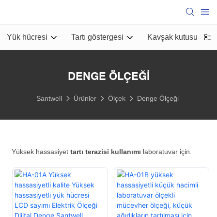
Yük hücresi
Tartı göstergesi
Kavşak kutusu
B
DENGE ÖLÇEĞI
Santwell
Ürünler
Ölçek
Denge Ölçeği
Yüksek hassasiyet
tartı terazisi kullanımı
laboratuvar için.