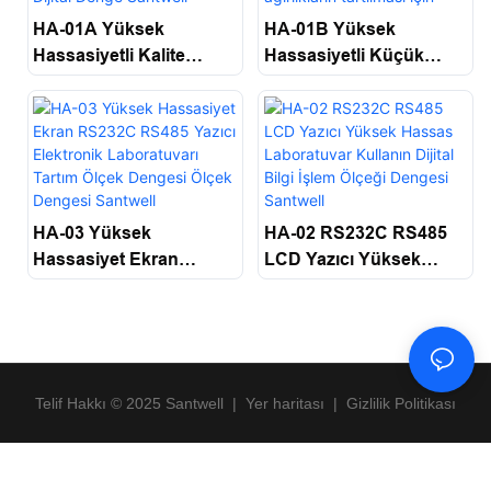
HA-01A Yüksek
HA-01B Yüksek
Hassasiyetli Kalite
Hassasiyetli Küçük
Yüksek Hassasiyetli
Hacimli Laboratuvar
Yük Hücresi LCD
Ölçekli Mücevher
Sayımı Elektrik Ölçeği
Ölçeği, Küçük
Dijital Denge Santwell
Ağırlıkların Tartılması
Için Denge Dengesi
Santwell
HA-03 Yüksek
HA-02 RS232C RS485
Hassasiyet Ekran
LCD Yazıcı Yüksek
RS232C RS485 Yazıcı
Hassas Laboratuvar
Elektronik Laboratuvarı
Kullanın Dijital Bilgi
Tartım Ölçek Dengesi
İşlem Ölçeği Dengesi
Ölçek Dengesi Santwell
Santwell
Telif Hakkı © 2025 Santwell
|
Yer haritası
|
Gizlilik Politikası