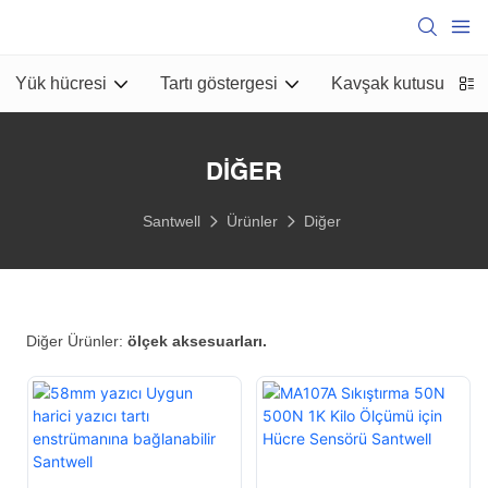
Yük hücresi
Tartı göstergesi
Kavşak kutusu
B
DIĞER
Santwell
Ürünler
Diğer
Diğer Ürünler:
ölçek aksesuarları.