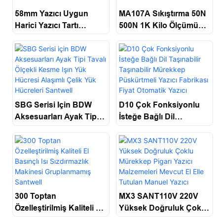
58mm Yazıcı Uygun
MA107A Sıkıştırma 50N
Harici Yazıcı Tartı
500N 1K Kilo Ölçümü
Enstrümanına
Için Hücre Sensörü
Bağlanabilir Santwell
Santwell
SBG Serisi Için BDW
D10 Çok Fonksiyonlu
Aksesuarları Ayak Tipi
İsteğe Bağlı Dil
Tavalı Ölçekli Kesme
Taşınabilir Taşınabilir
Işın Yük Hücresi
Mürekkep Püskürtmeli
Alaşımlı Çelik Yük
Yazıcı Fabrikası Fiyat
Hücreleri Santwell
Otomatik Yazıcı Santwell
300 Toptan
MX3 SANT110V 220V
Özelleştirilmiş Kaliteli El
Yüksek Doğruluk Çoklu
Basınçlı Isı Sızdırmazlık
Mürekkep Pigarı Yazıcı