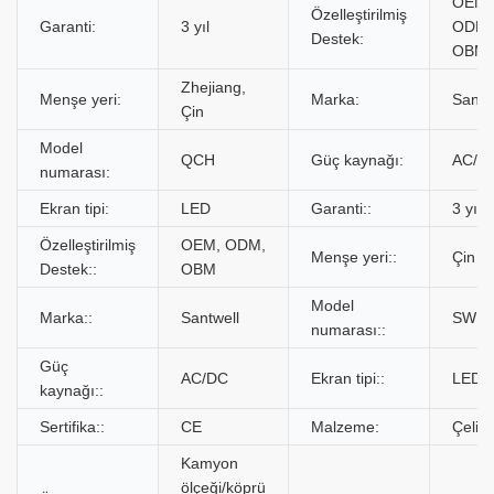
OEM,
Özelleştirilmiş
Garanti:
3 yıl
ODM,
Destek:
OBM
Zhejiang,
Menşe yeri:
Marka:
Santw
Çin
Model
QCH
Güç kaynağı:
AC/D
numarası:
Ekran tipi:
LED
Garanti::
3 yıl
Özelleştirilmiş
OEM, ODM,
Menşe yeri::
Çin
Destek::
OBM
Model
Marka::
Santwell
SWB0
numarası::
Güç
AC/DC
Ekran tipi::
LED
kaynağı::
Sertifika::
CE
Malzeme:
Çelik
Kamyon
ölçeği/köprü