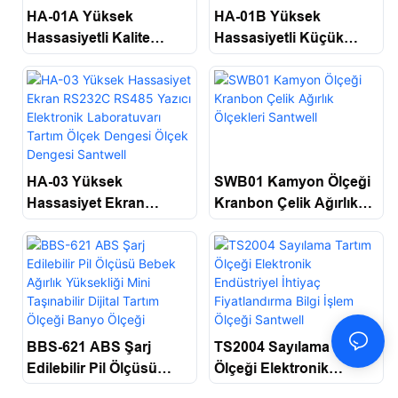
HA-01A Yüksek
HA-01B Yüksek
Hassasiyetli Kalite
Hassasiyetli Küçük
Yüksek Hassasiyetli
Hacimli Laboratuvar
Yük Hücresi LCD
Ölçekli Mücevher
Sayımı Elektrik Ölçeği
Ölçeği, Küçük
Dijital Denge Santwell
Ağırlıkların Tartılması
Için Denge Dengesi
Santwell
HA-03 Yüksek
SWB01 Kamyon Ölçeği
Hassasiyet Ekran
Kranbon Çelik Ağırlık
RS232C RS485 Yazıcı
Ölçekleri Santwell
Elektronik Laboratuvarı
Tartım Ölçek Dengesi
Ölçek Dengesi Santwell
BBS-621 ABS Şarj
TS2004 Sayılama Tartım
Edilebilir Pil Ölçüsü
Ölçeği Elektronik
Bebek Ağırlık Yüksekliği
Endüstriyel İhtiyaç