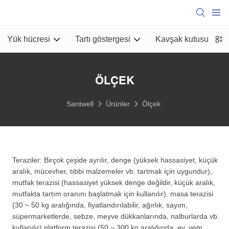
Yük hücresi
Tartı göstergesi
Kavşak kutusu
B
ÖLÇEK
Santwell
Ürünler
Ölçek
Teraziler: Birçok çeşide ayrılır, denge (yüksek hassasiyet, küçük
aralık, mücevher, tıbbi malzemeler vb. tartmak için uygundur),
mutfak terazisi (hassasiyet yüksek denge değildir, küçük aralık,
mutfakta tartım oranını başlatmak için kullanılır), masa terazisi
(30 ~ 50 kg aralığında, fiyatlandırılabilir, ağırlık, sayım,
süpermarketlerde, sebze, meyve dükkanlarında, nalburlarda vb.
kullanılır) platform terazisi (50 ~ 300 kg aralığında, ev, yem