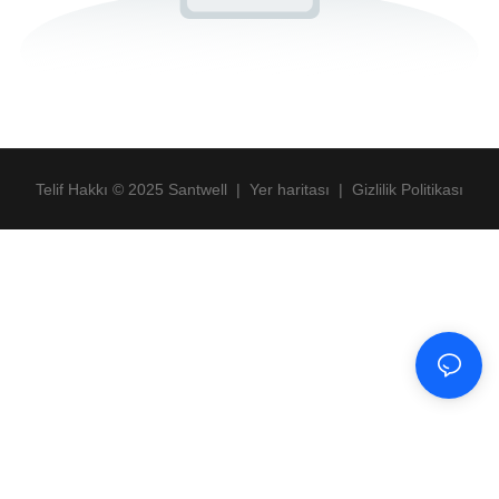
Telif Hakkı © 2025 Santwell
|
Yer haritası
|
Gizlilik Politikası