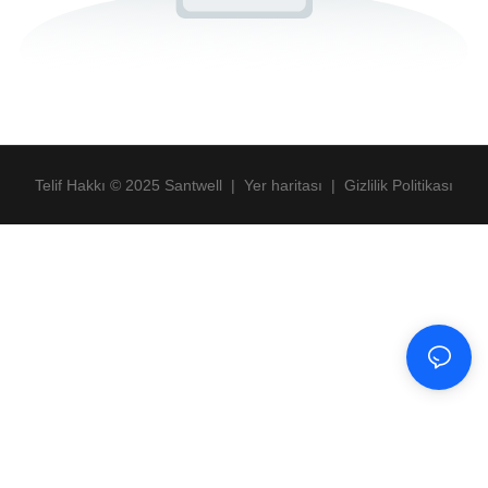
Telif Hakkı © 2025 Santwell
|
Yer haritası
|
Gizlilik Politikası