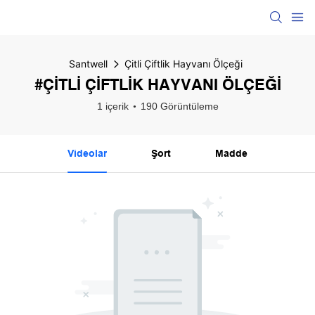
Santwell
Çitli Çiftlik Hayvanı Ölçeği
#ÇITLI ÇIFTLIK HAYVANI ÖLÇEĞI
1 içerik
190 Görüntüleme
Videolar
Şort
Madde