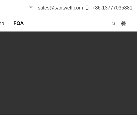
sales@santwell.com
+86-13777035881
าว
FQA