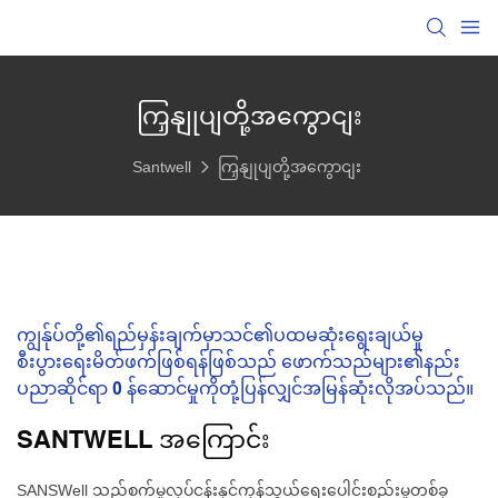
ကြှနျုပျတို့အကွောငျး
Santwell
ကြှနျုပျတို့အကွောငျး
ကျွန်ုပ်တို့၏ရည်မှန်းချက်မှာသင်၏ပထမဆုံးရွေးချယ်မှု
စီးပွားရေးမိတ်ဖက်ဖြစ်ရန်ဖြစ်သည် ဖောက်သည်များ၏နည်း
ပညာဆိုင်ရာ 0 န်ဆောင်မှုကိုတုံ့ပြန်လျှင်အမြန်ဆုံးလိုအပ်သည်။
SANTWELL အကြောင်း
SANSWell သည်စက်မှုလုပ်ငန်းနှင့်ကုန်သွယ်ရေးပေါင်းစည်းမှုတစ်ခု