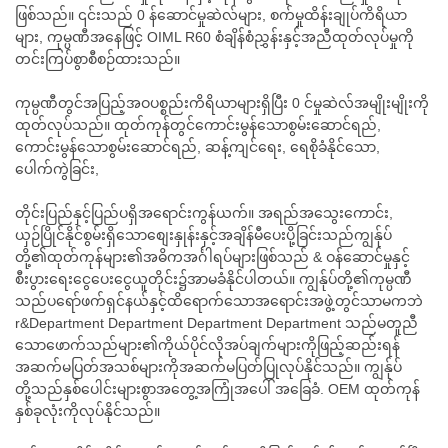
ဖြစ်သည်။ ၎င်းသည် 0 န်ဆောင်မှုဆဲလ်များ, စက်မှုထိန်းချုပ်ကိရိယာ
များ, ကုမ္ပဏီအနေဖြင့် OIML R60 စံချိန်စံညွှန်းနှင့်အညီထုတ်လုပ်မှုကို
တင်းကြပ်စွာစီစဉ်ထားသည်။
ကုမ္ပဏီတွင်အပြည့်အဝပစ္စည်းကိရိယာများရှိပြီး 0 င်မှုဆဲလ်အမျိုးမျိုးကို
ထုတ်လုပ်သည်။ ထုတ်ကုန်တွင်ကောင်းမွန်သောစွမ်းဆောင်ရည်,
ကောင်းမွန်သောစွမ်းဆောင်ရည်, ဆန့်ကျင်ရေး, ရေစိုခံနိုင်သော,
ပေါက်ကွဲခြင်း,
တိုင်းပြည်နှင့်ပြည်ပရှိအရောင်းကွန်ယက်။ အရည်အသွေးကောင်း,
ယှဉ်ပြိုင်နိုင်စွမ်းရှိသောစျေးနှုန်းနှင့်အချိန်မီပေးပို့ခြင်းသည်ကျွန်ုပ်
တို့၏ထုတ်ကုန်များ၏အဓိကအင်္ဂါရပ်များဖြစ်သည် & ဝန်ဆောင်မှုနှင့်
စီးပွားရေးငွေပေးငွေယူတိုင်း၌အာမခံနိုင်ပါတယ်။ ကျွန်ုပ်တို့၏ကုမ္ပဏီ
သည်ပရော်ဖက်ရှင်နယ်နှင့်ထိရောက်သောအရောင်းအဖွဲ့တွင်သာမကဘဲ
r&Department Department Department Department သည်မတူညီ
သောဖောက်သည်များ၏ကိုယ်ပိုင်လိုအပ်ချက်များကိုဖြည့်ဆည်းရန်
အဆက်မပြတ်အသစ်များကိုအဆက်မပြတ်ပြုလုပ်နိုင်သည်။ ကျွန်ုပ်
တို့သည်နှစ်ပေါင်းများစွာအတွေ့အကြုံအပေါ် အခြေခံ. OEM ထုတ်ကုန်
နှစ်ခုလုံးကိုလုပ်နိုင်သည်။