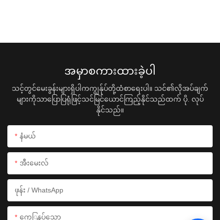
အမှာစကားထားခဲ့ပါ
သင့်တွင်မေးခွန်းများရှိပါကကျွန်ုပ်တို့ထံစာရေးပါ။ သင်၏လိုအပ်ချက်
များကိုသာပြောပြရုံဖြင့်သင်မြင်ယောင်ကြည့်နိုင်သည်ထက် ပို. လုပ်
နိုင်သည်။
နံမယ်
အီးမေးလ်
ဖုန်း / WhatsApp
ကေြနပ်သော