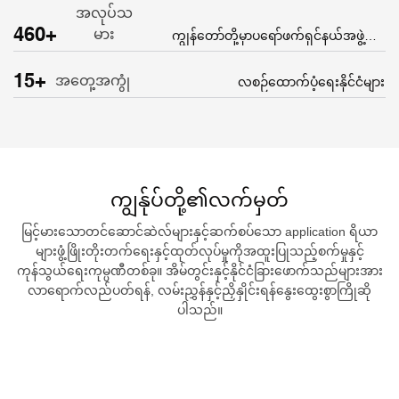
အလုပ်သ
460+
မား
ကျွန်တော်တို့မှာပရော်ဖက်ရှင်နယ်အဖွဲ့ရှိ
တယ်
15+
အတှေ့အကွုံ
လစဉ်ထောက်ပံ့ရေးနိုင်ငံများ
ကျွန်ုပ်တို့၏လက်မှတ်
မြင့်မားသောတင်ဆောင်ဆဲလ်များနှင့်ဆက်စပ်သော application ရိယာ
များဖွံ့ဖြိုးတိုးတက်ရေးနှင့်ထုတ်လုပ်မှုကိုအထူးပြုသည့်စက်မှုနှင့်
ကုန်သွယ်ရေးကုမ္ပဏီတစ်ခု။ အိမ်တွင်းနှင့်နိုင်ငံခြားဖောက်သည်များအား
လာရောက်လည်ပတ်ရန်, လမ်းညွှန်နှင့်ညှိနှိုင်းရန်နွေးထွေးစွာကြိုဆို
ပါသည်။