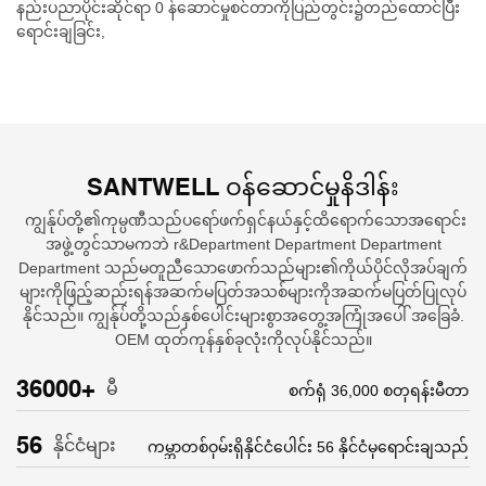
နည်းပညာပိုင်းဆိုင်ရာ 0 န်ဆောင်မှုစင်တာကိုပြည်တွင်း၌တည်ထောင်ပြီး
ရောင်းချခြင်း,
SANTWELL ဝန်ဆောင်မှုနိဒါန်း
ကျွန်ုပ်တို့၏ကုမ္ပဏီသည်ပရော်ဖက်ရှင်နယ်နှင့်ထိရောက်သောအရောင်း
အဖွဲ့တွင်သာမကဘဲ r&Department Department Department
Department သည်မတူညီသောဖောက်သည်များ၏ကိုယ်ပိုင်လိုအပ်ချက်
များကိုဖြည့်ဆည်းရန်အဆက်မပြတ်အသစ်များကိုအဆက်မပြတ်ပြုလုပ်
နိုင်သည်။ ကျွန်ုပ်တို့သည်နှစ်ပေါင်းများစွာအတွေ့အကြုံအပေါ် အခြေခံ.
OEM ထုတ်ကုန်နှစ်ခုလုံးကိုလုပ်နိုင်သည်။
36000+
မီ
စက်ရုံ 36,000 စတုရန်းမီတာ
56
နိုင်ငံများ
ကမ္ဘာတစ်ဝှမ်းရှိနိုင်ငံပေါင်း 56 နိုင်ငံမှရောင်းချသည်