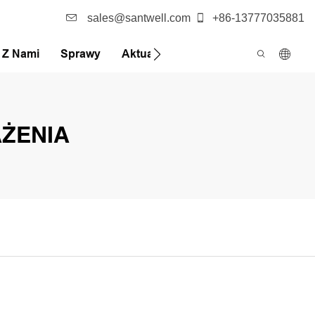
sales@santwell.com
+86-13777035881
ę Z Nami
Sprawy
Aktualności
FQA
ŻENIA