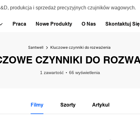
R&D, produkcja i sprzedaż precyzyjnych czujników wagowych.
Praca
Nowe Produkty
O Nas
Skontaktuj Si
Santwell
Kluczowe czynniki do rozważenia
CZOWE CZYNNIKI DO ROZWA
1 zawartość
66 wyświetlenia
Filmy
Szorty
Artykuł