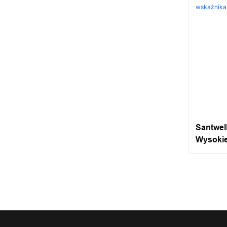
Santwel
Wysokie
Dokład
Dużych 
Wskaźni
Wyświet