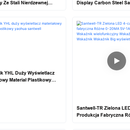
y Ze Stali Nierdzewnej
Display Carbon Steel Sa
lacz Santwell
k YHL Duży Wyświetlacz
owy Materiał Plastikowy
Santwell
Santwell-TR Zielona LE
Produkcja Fabryczna Ró
20MA 5V-1A/2A/5V3A W
Wielofunkcyjny Wskaźn