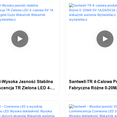
Wskaźnik Wskaźnik Big
Wyświetlacz
l-Wysoka Jasność Stabilna
Santwell-TR 4-Calowa P
cencja TR Zielona LED 4-
Fabryczna Różne 0-20M
5V-1A 0-20MA Digital Duże
1A/2A/5V3A Zielone Ws
k Wskaźnik Wysokie
Ważenia Wyświetlacz L
lacz
Wyświetlacz