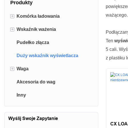
Produkty
powiększe
ważącego.
+
Komórka ładowania
+
Wskaźnik ważenia
Podwójnie zakończony komórka
Podłączany
obciążenia wiązki ścinającej
Ten
wyświe
Pudełko złącza
Wskaźnik wagi platformowej
5 cali. Wy
Ogniwo wagowe kolejowe
Duży wskaźnik wyświetlacza
Wskaźnik wagi samochodowej
z plastiku 
Komórka obciążeniowa pojemnika
+
Waga
Wskaźnik CNC
Komórek obciążenia belki
Akcesoria do wag
Skale stołu
ścinającej
Inny
Skale platformy
Zgięcie ogniwa obciążenia
Skale dźwigu
Komórka obciążenia typu S.
Wyślij Swoje Zapytanie
Skale równowagi
CX LOAD
Aluminiowy komórka obciążenia