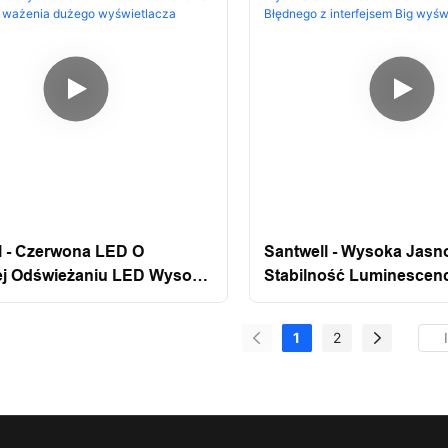
l - Czerwona LED O
Santwell - Wysoka Jasn
j Odświeżaniu LED Wysoka
Stabilność Luminescen
ność Wysoka Dokładność
Czerwona LED 3 -calo
Ekranów Wskaźnik Ważenia
Dokładność Wskaźnik W
1
2
ka Ważenia Dużego
Błędnego Z Interfejsem 
lacza
Wyświetlacz