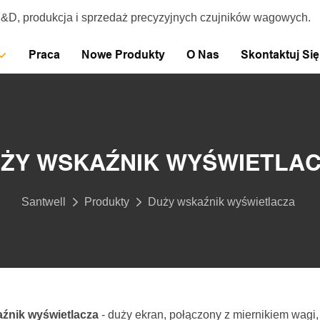
R&D, produkcja i sprzedaż precyzyjnych czujników wagowych.
Praca
Nowe Produkty
O Nas
Skontaktuj Si
ŻY WSKAŹNIK WYŚWIETLA
Santwell
Produkty
Duży wskaźnik wyświetlacza
źnik wyświetlacza
- duży ekran, połączony z miernikiem wag