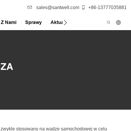
sales@santwell.com
+86-13777035881
ę Z Nami
Sprawy
Aktualności
FQA
CZA
i, zwykle stosowany na wadze samochodowej w celu