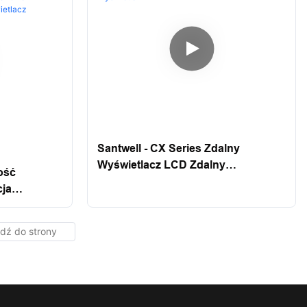
Santwell - CX Series Zdalny
Wyświetlacz LCD Zdalny
ość
Wyświetlacz Ze Stali Nierdzewnej
cja
Wyświetla
wa Wysoka
ażenia
Big