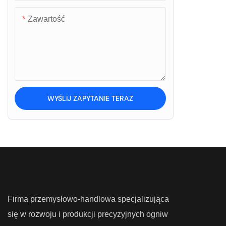
Zawartość
Skale wózków widłowych
Skale ciężarówki
WYŚLIJ ZAPYTANIE TERAZ
Firma przemysłowo-handlowa specjalizująca
się w rozwoju i produkcji precyzyjnych ogniw