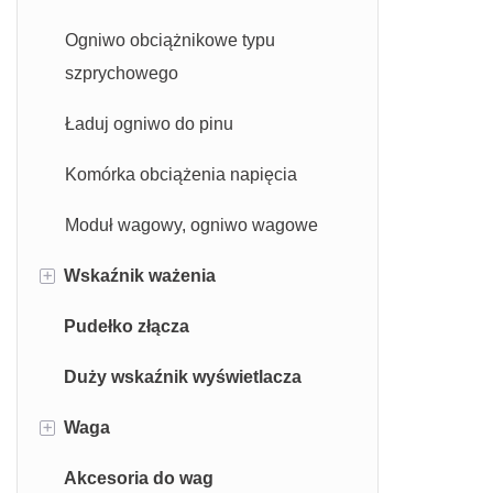
Ogniwo obciążnikowe typu
szprychowego
Ładuj ogniwo do pinu
Komórka obciążenia napięcia
Moduł wagowy, ogniwo wagowe
+
Wskaźnik ważenia
Pudełko złącza
Wskaźnik wagi platformowej
Duży wskaźnik wyświetlacza
Wskaźnik wagi samochodowej
+
Waga
Wskaźnik CNC
Akcesoria do wag
Skale stołu