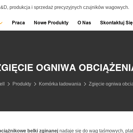
R&D, produkcja i sprzedaż precyzyjnych czujników wagowych.
Praca
Nowe Produkty
O Nas
Skontaktuj Si
ZGIĘCIE OGNIWA OBCIĄŻENI
ll
Produkty
Komórka ładowania
Zgięcie ogniwa obci
ciążnikowe belki zginanej
nadaje się do wag taśmowych, plat