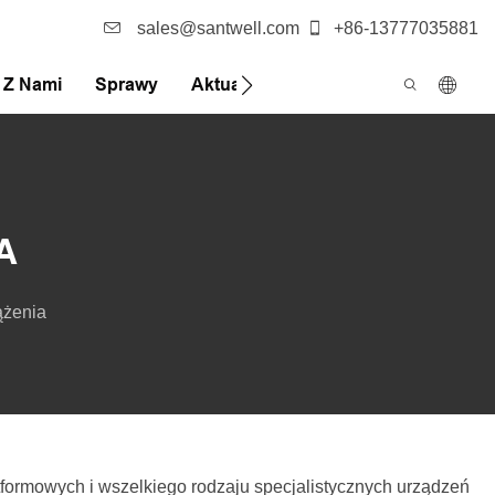
sales@santwell.com
+86-13777035881
ę Z Nami
Sprawy
Aktualności
FQA
A
ążenia
formowych i wszelkiego rodzaju specjalistycznych urządzeń