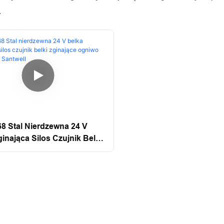
.
8 Stal Nierdzewna 24 V
inająca Silos Czujnik Belki
ce Ogniwo Obciążenia
l