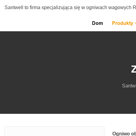
Santwell to firma specjalizująca się w ogniwach wagowych 
Dom
Produkty
Santwe
Ogniwo ob