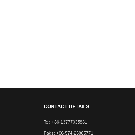
CONTACT DETAILS
Tel: +86-13777035881
Faks: +86-574-26885771