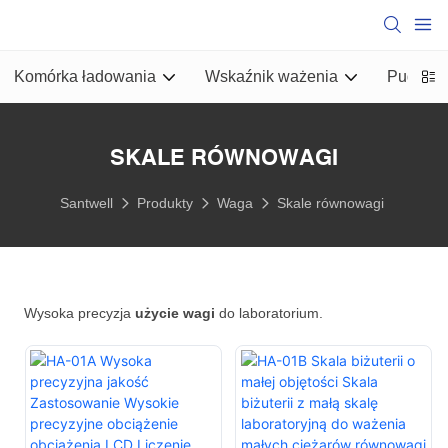
Komórka ładowania
Wskaźnik ważenia
Pudełko
SKALE RÓWNOWAGI
Santwell
Produkty
Waga
Skale równowagi
Wysoka precyzja
użycie wagi
do laboratorium.