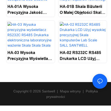
HA-01A Wysoka
HA-01B Skala Biżuterii
Precyzyjna Jakość
O Małej Objętości Skala
Zastosowanie Wysokie
Biżuterii Z Małą Skalę
Precyzyjne Obciążenie
Laboratoryjną Do
Obciążenia LCD
Ważenia Małych
Liczenie Skala
Ciężarów Równowagi
Elektryczna Cyfrowa
Santwell
Bilans Santwell
HA-03 Wysoka
HA-02 RS232C RS485
Precyzyjna Wyświetlacz
Drukarka LCD Użyj
RS232C RS485
Wysokiej Precyzyjnej
Drukarka Elektroniczna
Skala Komputerów Lab
Laboratoryjne Ważenie
Scale SALL SANTWELL
Skala Skala Skala Skala
Bilans Santwell
Copyright © 2026 Santwell
|
Mapa witryny
|
Polityka
prywatności