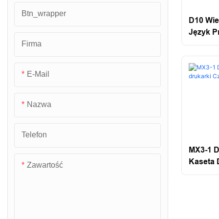
Skale podłogowe
Btn_wrapper
Ogniwo obciążnikowe typu
D10 Wie
Język P
szprychowego
Skale kasy
Firma
Drukark
Ładuj ogniwo do pinu
Automat
Skale dla dzieci
E-Mail
Komórka obciążenia napięcia
Skala łazienkowa
Moduł wagowy, ogniwo wagowe
Skale wysokości i wagi
Nazwa
Skale kuchenne
Telefon
Skale biżuterii
MX3-1 D
Kaseta 
Zawartość
Skale wózków widłowych
Niegrup
Skale ciężarówki