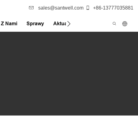
sales@santwell.com
+86-13777035881
ę Z Nami
Sprawy
Aktualności
FQA