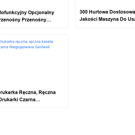
300 Hurtowa Dostosowa
lofunkcyjny Opcjonalny
Jakości Maszyna Do Usz
rzenośny Przenośny
Ręcznego
a Inkjet Factory Cena
yczna Drukarka Santwell
rukarka Ręczna, Ręczna
Drukarki Czarna
owana Santwell