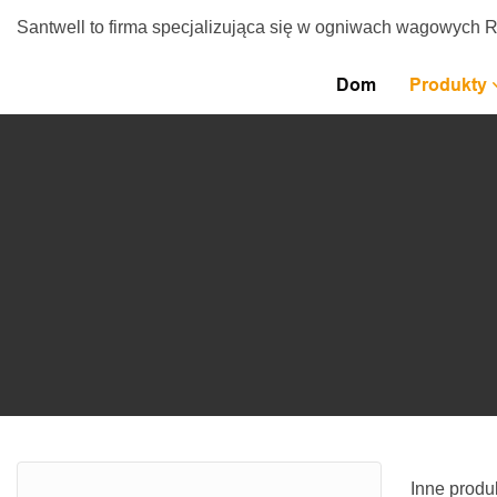
Santwell to firma specjalizująca się w ogniwach wagowych 
Dom
Produkty
Inne produ