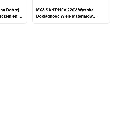
na Dobrej
MX3 SANT110V 220V Wysoka
czelnienia
Dokładność Wiele Materiałów
Drukarki Inkjet Dostępne Ręcznie
Ręczne Drukarka Ungrouped
Santwe