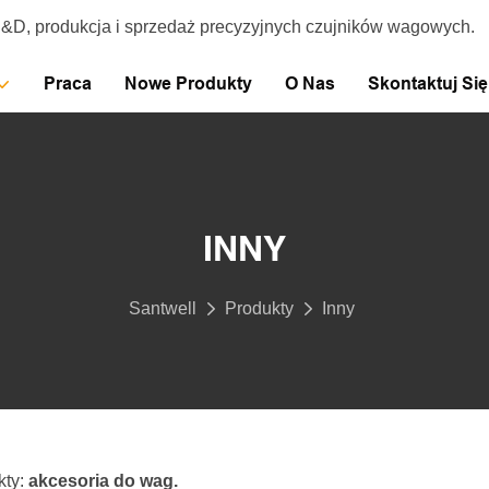
R&D, produkcja i sprzedaż precyzyjnych czujników wagowych.
Praca
Nowe Produkty
O Nas
Skontaktuj Si
INNY
Santwell
Produkty
Inny
kty:
akcesoria do wag.