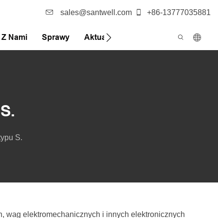
sales@santwell.com
+86-13777035881
ę Z Nami
Sprawy
Aktualności
FQA
S.
ypu S.
, wag elektromechanicznych i innych elektronicznych