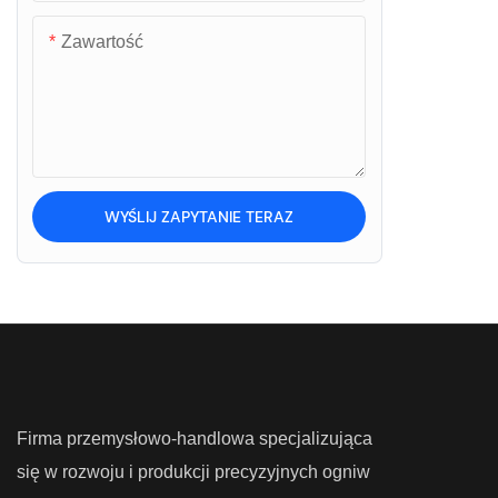
Zawartość
Skale wózków widłowych
Skale ciężarówki
WYŚLIJ ZAPYTANIE TERAZ
Firma przemysłowo-handlowa specjalizująca
się w rozwoju i produkcji precyzyjnych ogniw