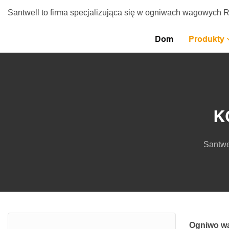
Santwell to firma specjalizująca się w ogniwach wagowych 
Dom
Produkty
K
Santwe
Ogniwo w