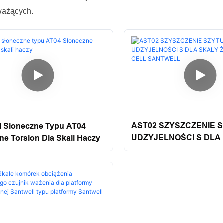
ważących.
AST02 SZYSZCZENIE 
 Słoneczne Typu AT04
UDZYJELNOŚCI S DLA
ne Torsion Dla Skali Haczy
Żuńczych S CEL CELL