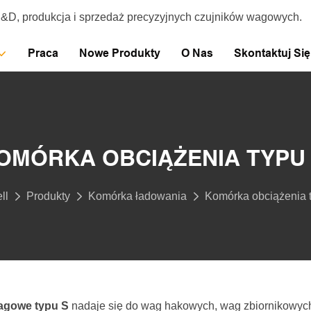
R&D, produkcja i sprzedaż precyzyjnych czujników wagowych.
Praca
Nowe Produkty
O Nas
Skontaktuj Si
OMÓRKA OBCIĄŻENIA TYPU 
ll
Produkty
Komórka ładowania
Komórka obciążenia t
agowe typu S
nadaje się do wag hakowych, wag zbiornikowych