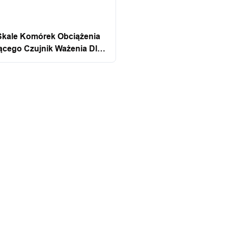
kale Komórek Obciążenia
ącego Czujnik Ważenia Dla
y Elektronicznej Santwell
atformy Santwell