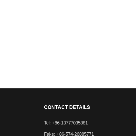
CONTACT DETAILS
Tel: +86-13777035881
Faks: +86-574-26885771