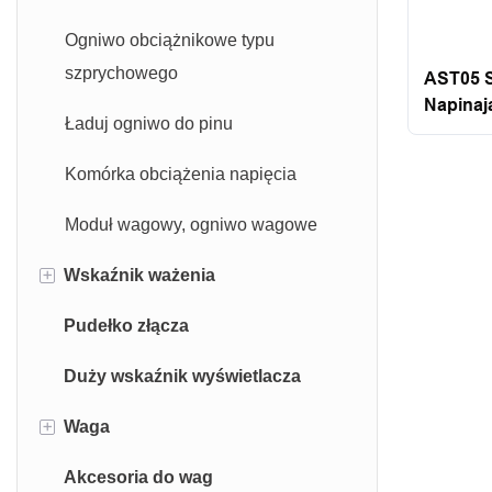
Ogniwo obciążnikowe typu
szprychowego
AST05 S
Napinaj
Ładuj ogniwo do pinu
Platform
Typu Pl
Komórka obciążenia napięcia
Moduł wagowy, ogniwo wagowe
+
Wskaźnik ważenia
Pudełko złącza
Wskaźnik wagi platformowej
Duży wskaźnik wyświetlacza
Wskaźnik wagi samochodowej
+
Waga
Wskaźnik CNC
Akcesoria do wag
Skale stołu