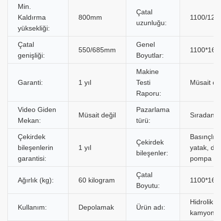
Min.
Çatal
Kaldırma
800mm
1100/12
uzunluğu:
yüksekliği:
Çatal
Genel
550/685mm
1100*16
genişliği:
Boyutlar:
Makine
Garanti:
1 yıl
Testi
Müsait de
Raporu:
Video Giden
Pazarlama
Müsait değil
Sıradan ü
Mekan:
türü:
Çekirdek
Basınçlı k
Çekirdek
bileşenlerin
1 yıl
yatak, dişl
bileşenler:
garantisi:
pompa
Çatal
Ağırlık (kg):
60 kilogram
1100*16
Boyutu:
Hidrolik el
Kullanım:
Depolamak
Ürün adı:
kamyonu