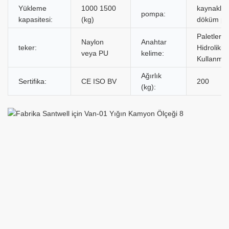
Yükleme
1000 1500
kaynaklı 
pompa:
kapasitesi:
(kg)
döküm po
Paletlerin
Naylon
Anahtar
teker:
Hidrolikini
veya PU
kelime:
Kullanma
Ağırlık
Sertifika:
CE ISO BV
200
(kg):