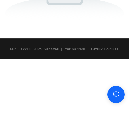
Telif Hakkı © 2025 Santwell
|
Yer haritası
|
Gizlilik Politikası