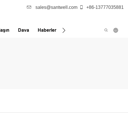
sales@santwell.com
+86-13777035881
laşın
Dava
Haberler
FQA