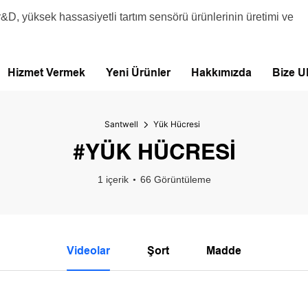
&D, yüksek hassasiyetli tartım sensörü ürünlerinin üretimi ve
Hizmet Vermek
Yeni Ürünler
Hakkımızda
Bize U
Santwell
Yük Hücresi
#YÜK HÜCRESI
1 içerik
66 Görüntüleme
Videolar
Şort
Madde