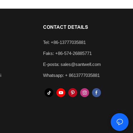
CONTACT DETAILS
Tel: +86-13777035881
Faks: +86-574-26885771
E-posta:
sales@santwell.com
i
Whatsapp: +
8613777035881