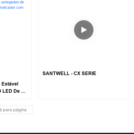
SANTWELL - CX SERIE
 Estável
 LED De 3
isão Pessa
 Com