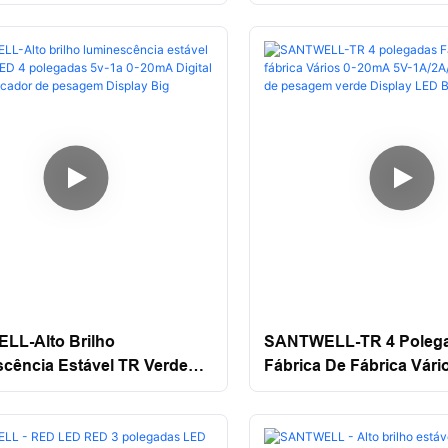
Vários 0-20mA 5V-1A/2
Indicador De Pesagem
Multifuncional Multifunc
L-Alto Brilho
SANTWELL-TR 4 Poleg
cência Estável TR Verde
Fábrica De Fábrica Vár
olegadas 5v-1a 0-20mA
5V-1A/2A/5V3A Indicado
Grande Indicador De
Pesagem Verde Display
 Display Big Display
Display