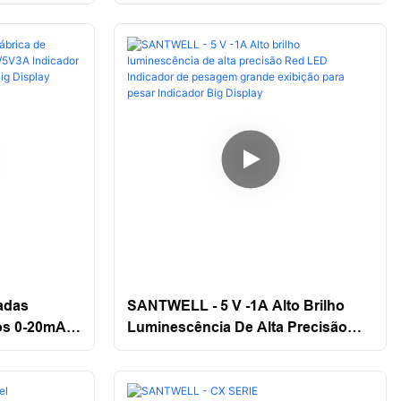
A/5V3A
De 3 Polegadas Luminescência De
Alta Precisão Led China Load Cell
tion
Indicador De Pesagem Grande
Exibição Grande Exibição Grande
adas
SANTWELL - 5 V -1A Alto Brilho
ios 0-20mA
Luminescência De Alta Precisão
r De
Red LED Indicador De Pesagem
 LED Big
Grande Exibição Para Pesar
Indicador Big Display