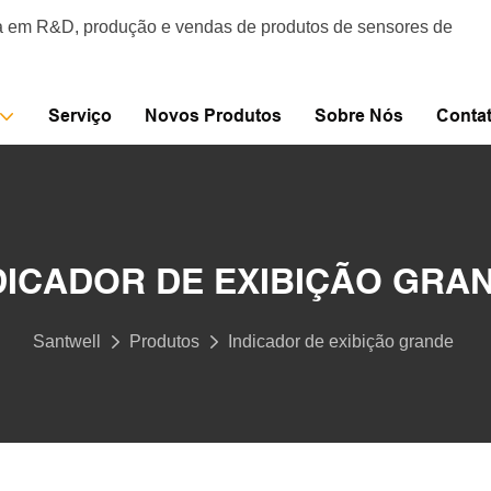
da em R&D, produção e vendas de produtos de sensores de
Serviço
Novos Produtos
Sobre Nós
Conta
DICADOR DE EXIBIÇÃO GRA
Santwell
Produtos
Indicador de exibição grande