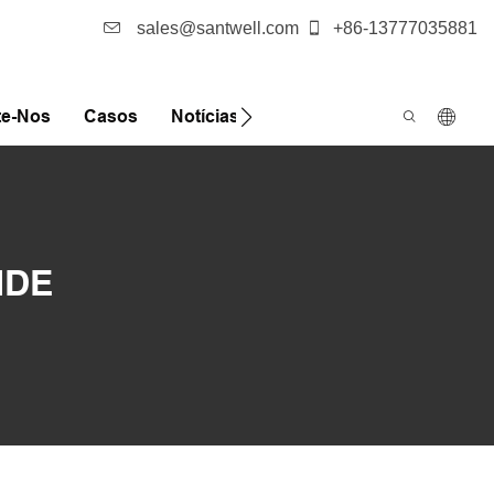
sales@santwell.com
+86-13777035881
te-Nos
Casos
Notícias
FQA
NDE