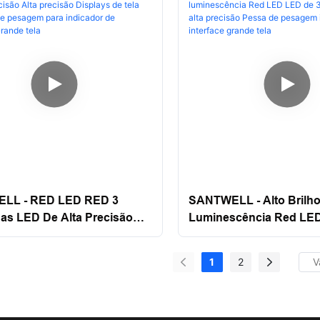
LL - RED LED RED 3
SANTWELL - Alto Brilho
as LED De Alta Precisão
Luminescência Red LED
cisão Displays De Tela
Polegadas De Alta Prec
or De Pesagem Para
De Pesagem Indicador
1
2
or De Pesagem Grande Tela
Interface Grande Tela