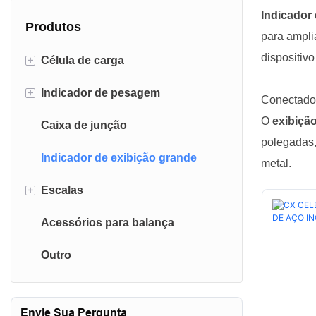
Indicador
Produtos
para ampli
dispositiv
+
Célula de carga
+
Indicador de pesagem
Célula de carga de feixe de
Conectado 
cisalhamento de ponta dupla
O
exibiçã
Caixa de junção
Indicador de escala de plataforma
polegadas,
Célula de carga ferroviária
Indicador de exibição grande
Indicador de balança de caminhão
metal.
Célula de carga tipo canister
+
Escalas
Indicador CNC
Célula de carga do feixe de
Acessórios para balança
Escalas de tabela
cisalhamento
Outro
Escalas de plataforma
Célula de carga de feixe de flexão
Escalas de guindaste
Célula de carga do tipo S.
Envie Sua Pergunta