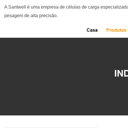
A Santwell é uma empresa de células de carga especializa
pesagem de alta precisão.
Casa
Produtos
IN