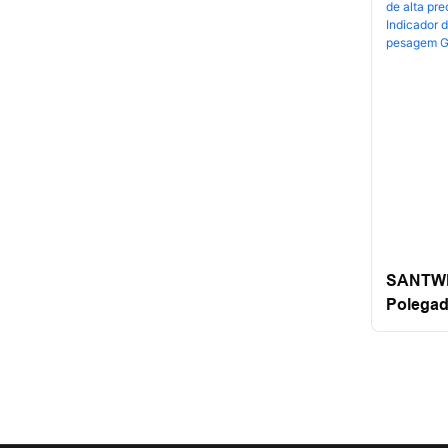
SANTWE
Polegad
Alta Pre
Indicad
Indicad