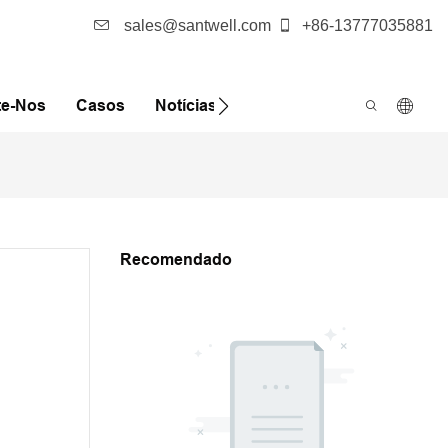
sales@santwell.com
+86-13777035881
te-Nos
Casos
Notícias
FQA
Recomendado