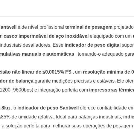
Santwell
é de nível profissional
terminal de pesagem
projetado
um
casco impermeável de aço inoxidável
e equipado com um
industriais desafiadores. Esse
indicador de peso digital
supor
mulativas manuais e automáticas
, tornando-o adequado para
cisão não linear de ≤0,0015% FS
, um
resolução mínima de 
ador de balança
garante medições precisas e estáveis. Ele ofe
 (1200–9600bps) e integração perfeita com
impressoras térmic
1.8kg
, o
Indicador de peso Santwell
oferece confiabilidade e
% de umidade relativa. Ideal para balanças industriais,
indi
é a solução perfeita para melhorar suas operações de pesagem