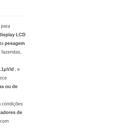
 para
display LCD
ta
pesagem
 fazendas,
0.1μV/d
, e
rece
as ou de
m condições
cadores de
 com