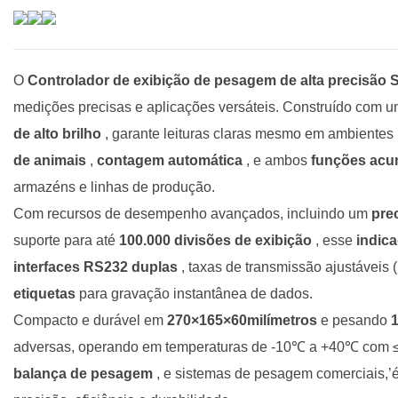
O
Controlador de exibição de pesagem de alta precisão 
medições precisas e aplicações versáteis. Construído com 
de alto brilho
, garante leituras claras mesmo em ambientes 
de animais
,
contagem automática
, e ambos
funções acu
armazéns e linhas de produção.
Com recursos de desempenho avançados, incluindo um
pre
suporte para até
100.000 divisões de exibição
, esse
indic
interfaces RS232 duplas
, taxas de transmissão ajustáveis
etiquetas
para gravação instantânea de dados.
Compacto e durável em
270×165×60milímetros
e pesando
adversas, operando em temperaturas de -10℃ a +40℃ com ≤85
balança de pesagem
, e sistemas de pesagem comerciais,’