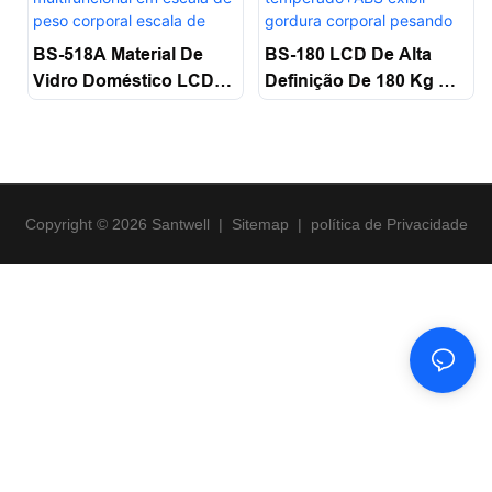
BS-518A Material De
BS-180 LCD De Alta
Vidro Doméstico LCD
Definição De 180 Kg De
Exibição Eletrônica
Pesagem Máxima De
Digital Multifuncional
Vidro Temperado+ABS
Em Escala De Peso
Exibir Gordura Corporal
Corporal Escala De
Pesando Banheiro
Banheiro Santwell
Escala Santwell
Copyright © 2026 Santwell
|
Sitemap
|
política de Privacidade