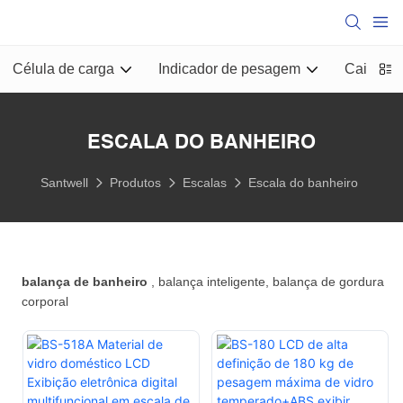
Célula de carga
Indicador de pesagem
Caixa de
ESCALA DO BANHEIRO
Santwell
Produtos
Escalas
Escala do banheiro
balança de banheiro
, balança inteligente, balança de gordura
corporal