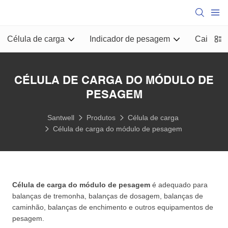
Célula de carga
Indicador de pesagem
Caixa de
CÉLULA DE CARGA DO MÓDULO DE
PESAGEM
Santwell
Produtos
Célula de carga
Célula de carga do módulo de pesagem
Célula de carga do módulo de pesagem
é adequado para
balanças de tremonha, balanças de dosagem, balanças de
caminhão, balanças de enchimento e outros equipamentos de
pesagem.