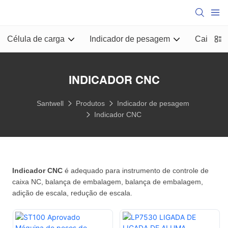
Célula de carga
Indicador de pesagem
Caixa de
INDICADOR CNC
Santwell
Produtos
Indicador de pesagem
Indicador CNC
Indicador CNC
é adequado para instrumento de controle de
caixa NC, balança de embalagem, balança de embalagem,
adição de escala, redução de escala.