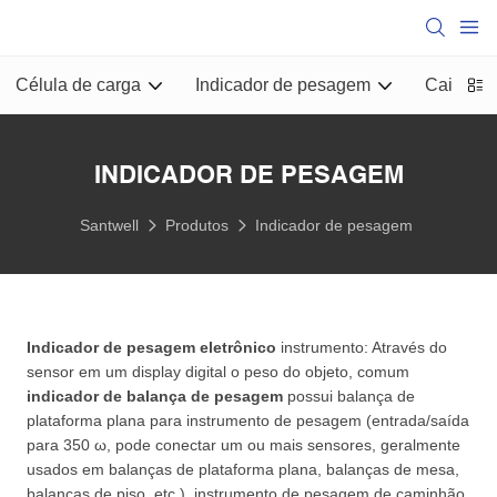
Célula de carga
Indicador de pesagem
Caixa de
INDICADOR DE PESAGEM
Santwell
Produtos
Indicador de pesagem
Indicador de pesagem eletrônico
instrumento: Através do
sensor em um display digital o peso do objeto, comum
indicador de balança de pesagem
possui balança de
plataforma plana para instrumento de pesagem (entrada/saída
para 350 ω, pode conectar um ou mais sensores, geralmente
usados em balanças de plataforma plana, balanças de mesa,
balanças de piso, etc.), instrumento de pesagem de caminhão