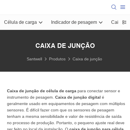
Célula de carga
Indicador de pesagem
Caixa de
CAIXA DE JUNÇÃO
Santwell
Produtos
Caixa de junção
Caixa de junção de célula de carga
para conectar sensor e
instrumento de pesagem.
Caixa de junção digital
é
geralmente usado em equipamentos de pesagem com múltiplos
sensores. É difícil fazer com que os sensores de pesagem
tenham a mesma sensibilidade e valor de resistência de saída
no processo de produção. Portanto, o pequeno ajuste real deve
ser feito no local da instalação. O
caixa de junção para célula