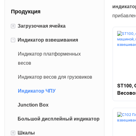
индикато
Продукция
прибавлен
+
Загрузочная ячейка
-
Индикатор взвешивания
Ячейка с двойным окон
Железнодорожный тензодатчик
Индикатор платформенных
весов
Канистровый тензодатчик
Индикатор весов для грузовиков
Нагрузочная ячейка сдвига
ST100,
Индикатор ЧПУ
Весово
Нагрузочная ячейка изгиба
Взвеши
Junction Box
Santwell
Нагрузочная ячейка S-типа
Большой дисплейный индикатор
Алюминиевая нагрузочная
+
Шкалы
ячейка