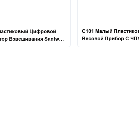
C101 Малый Пластико
ластиковый Цифровой
Весовой Прибор С ЧПУ
тор Взвешивания Santwell
l