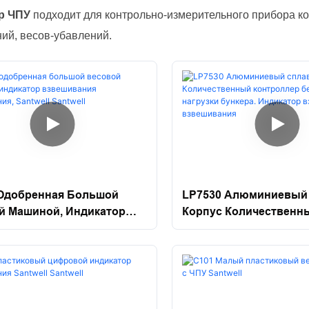
р ЧПУ
подходит для контрольно-измерительного прибора ко
ий, весов-убавлений.
 Одобренная Большой
LP7530 Алюминиевый
й Машиной, Индикатор
Корпус Количественн
вания Взвешивания,
Контроллер Беспрово
 Santwell
Нагрузки Бункера. Ин
Взвешивания Взвеши