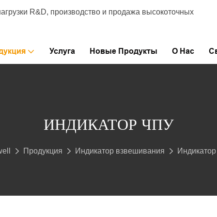
нагрузки R&D, производство и продажа высокоточных
дукция
Услуга
Новые Продукты
О Нас
С
ИНДИКАТОР ЧПУ
ell
Продукция
Индикатор взвешивания
Индикатор