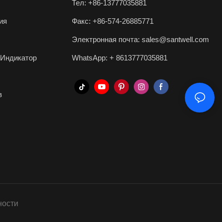
Тел: +86-13777035881
ия
Факс: +86-574-26885771
Электронная почта:
sales@santwell.com
Индикатор
WhatsApp: +
8613777035881
в
ности