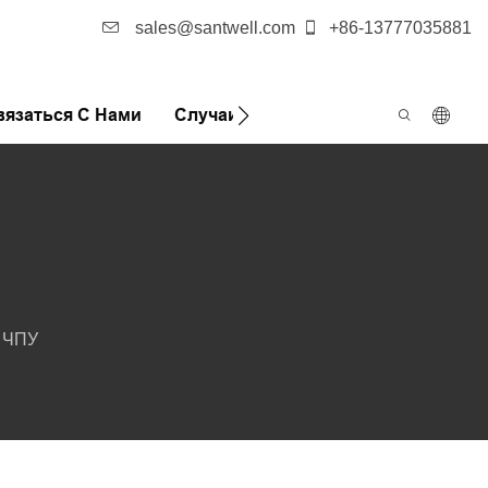
sales@santwell.com
+86-13777035881
вязаться С Нами
Случаи
Новости
FQA
 ЧПУ