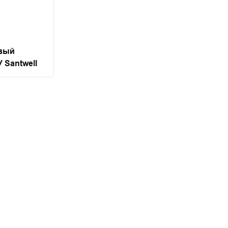
вый
 Santwell