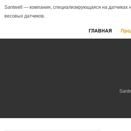
Santwell — компания, специализирующаяся на датчиках 
весовых датчиков.
ГЛАВНАЯ
Про
Santw