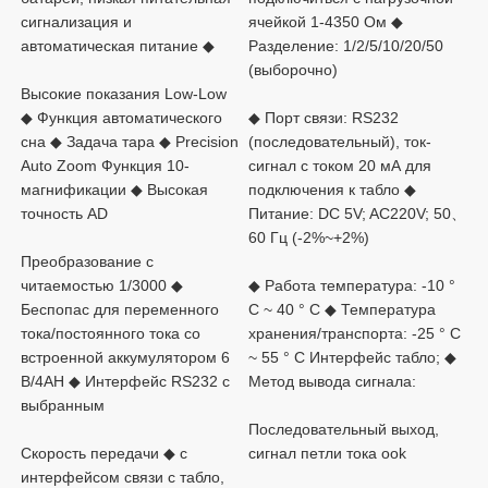
сигнализация и 
ячейкой 1-4350 Ом ◆ 
Разделение: 1/2/5/10/20/50 
Высокие показания Low-Low 
◆ Функция автоматического 
◆ Порт связи: RS232 
сна ◆ Задача тара ◆ Precision 
(последовательный), ток-
Auto Zoom Функция 10-
сигнал с током 20 мА для 
магнификации ◆ Высокая 
подключения к табло ◆ 
Питание: DC 5V; AC220V; 50、
Преобразование с 
читаемостью 1/3000 ◆ 
◆ Работа температура: -10 ° 
Беспопас для переменного 
C ~ 40 ° C ◆ Температура 
тока/постоянного тока со 
хранения/транспорта: -25 ° C 
встроенной аккумулятором 6 
~ 55 ° C Интерфейс табло; ◆ 
В/4AH ◆ Интерфейс RS232 с 
Последовательный выход, 
Скорость передачи ◆ с 
интерфейсом связи с табло, 