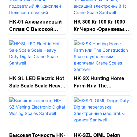
HK-01 Алюминиевый
HK 300 Кг 100 Кг 1000
Сплав С Высокой
Кг Черно -оранжевый
Точностью Синий
Алюминиевый Сплав,
Подсветлый ЖК-
Висящий
Дисплей
Электронный 1t Crane
Пользовательский
Scale Santwell
Цифровой Крюк Для
Взвешивания Шкала
HK-SL LED Electric Hot
HK-SX Hunting Home
Крана Santwell
Sale Scale Scale Heavy
Farm Или The
Duty Digital Crane Scale
Construction Scale С
Santwell
Удаленным Дисплеем
Crane Scales Santwell
Высокая Точность HK-
HK-SZL OIML Deign