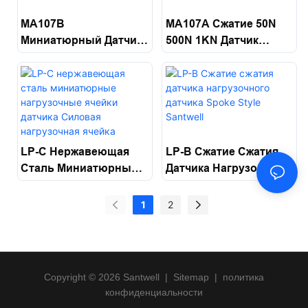
MA107B
MA107A Сжатие 50N
Миниатюрный Датчик
500N 1KN Датчик
Сжатия
Нагрузочной Ячейки
Для Измерения Веса
Santwell
LP-C Нержавеющая
LP-B Сжатие Сжатия
Сталь Миниатюрные
Датчика Нагрузочного
Нагрузочные Ячейки
Датчика Spoke Style
Датчика Силовая
Santwell
1
2
Нагрузочная Ячейка
Santwell
Copyright © 2026 Santwell
|
Sitemap
|
политика
конфиденциальности