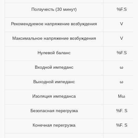
Ползучесть (30 минут)
%F.S
Рекомендуемое напряжение возбуждения
V
Максимальное напряжение возбуждения
V
Нулевой баланс
%F.S
Входной импеданс
ω
Выходной импеданс
ω
Изоляция импеданса
Mω
Безопасная перегрузка
%F. S
Конечная перегрузка
%F. S