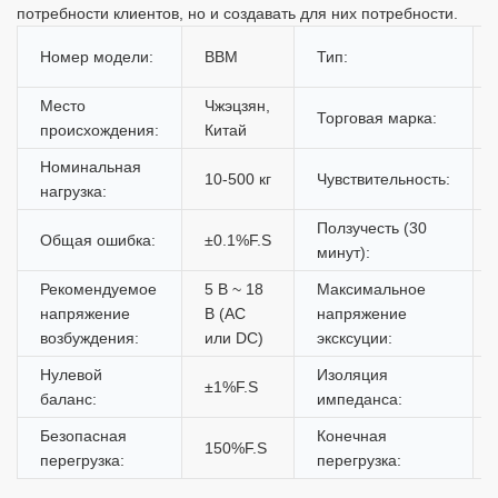
потребности клиентов, но и создавать для них потребности.
Номер модели:
BBM
Тип:
Место
Чжэцзян,
Торговая марка:
происхождения:
Китай
Номинальная
10-500 кг
Чувствительность:
нагрузка:
Ползучесть (30
Общая ошибка:
±0.1%F.S
минут):
Рекомендуемое
5 В ~ 18
Максимальное
напряжение
В (AC
напряжение
возбуждения:
или DC)
эксксуции:
Нулевой
Изоляция
±1%F.S
баланс:
импеданса:
Безопасная
Конечная
150%F.S
перегрузка:
перегрузка: