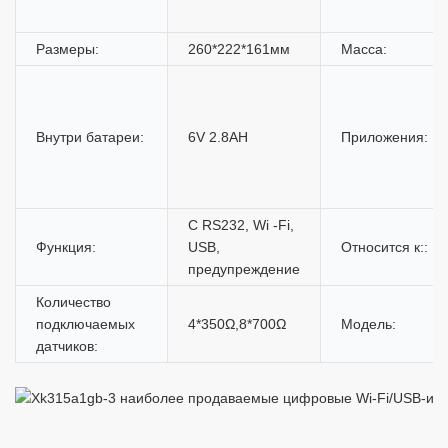
Размеры:
260*222*161мм
Масса:
Внутри батареи:
6V 2.8AH
Приложения:
С RS232, Wi -Fi,
Функция:
USB,
Относится к::
предупреждение
Количество
подключаемых
4*350Ω,8*700Ω
Модель:
датчиков: