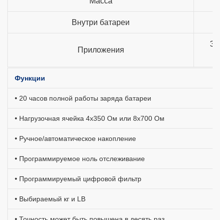
Масса
Внутри батареи
Эл
Приложения
Функции
• 20 часов полной работы заряда батареи
• Нагрузочная ячейка 4x350 Ом или 8x700 Ом
• Ручное/автоматическое накопление
•
Программируемое ноль отслеживание
•
Программируемый цифровой фильтр
• Выбираемый кг и LB
• Точность может быть повышена в десять раз