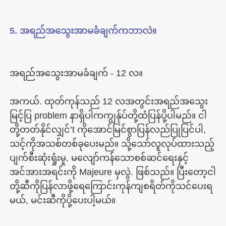
အကယ်. ထုတ်ကုန်သည် 12 လအတွင်းအရည်အသွေး
မြင့်ပြ problem နာရှိပါကကျွန်ုပ်တို့ထံပြန်ပို့ပါမည်။ ငါ
တို့တတ်နိုင်လျှင်’t ကိုအောင်မြင်စွာပြန်လည်ပြုပြင်ပါ, 
သင့်ကိုအသစ်တစ်ခုပေးမည်။ သို့သော်လူလုပ်ထားသည့်
ပျက်စီးဆုံးရှုံးမှု, မလျော်ကန်သောစစ်ဆင်ရေးနှင့်
အင်အားအရင်းကို Majeure မှလွဲ. ဖြစ်သည်။ ပြီးတော့ငါ
တို့ဆီကိုပြန်လာဖို့ရေကြောင်းကုန်ကျစရိတ်ကိုသင်ပေးရ