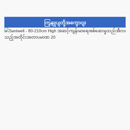
ကြှနျုပျတို့အကွောငျး