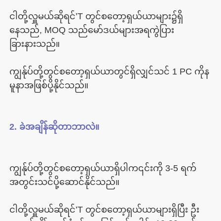
ငါတို့လှူမယ်ဆိုရင်’T တွင်စတော့ရှယ်ယာများ၌ရှိ
နေသည်, MOQ သည်မော်ဒယ်များအရကွဲပြား
ကျွန်ုပ်တို့တွင်စတော့ရှယ်ယာတွင်ရှိလျှင်သင် 1 PC ကိုန
ကျွန်ုပ်တို့တွင်စတော့ရှယ်ယာရှိပါက၎င်းကို 3-5 ရက်
ငါတို့လှူမယ်ဆိုရင်’T တွင်စတော့ရှယ်ယာများရှိပြီး ဦး 