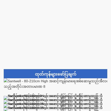
ထုတ်ကုန်များဖော်ပြချက်