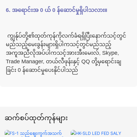
 ကျွန်ုပ်တို့၏ထုတ်ကုန်ကိုလက်ခံရရှိပြီးနောက်သင့်တွင်
မည်သည့်မေးခွန်းများရှိပါကသင့်တွင်မည်သည့်
အကူအညီလိုအပ်ပါကသင့်အားအီးမေးလ်, Skype, 
Trade Manager, တယ်လီဖုန်းနှင့် QQ တို့မှရောင်းချ
ဆက်စပ်ထုတ်ကုန်များ