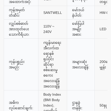
အထောက်အပံ့:
တရုတ်
ကုန်အမှတ်
မော်ဒယ်
SANTWELL
HW-05
တံဆိပ်:
နံပါတ်:
လျှပ်စစ်ဓာတ်
ဖော်ပြပါ
110V ~
အားထုတ်ပေး
အမျိုး
LED
240V
သောကိရိယာ:
အစား:
ကျန်းမာရေး
အီလက်ထ
ရောနစ်
ရုပ်ပိုင်း
ကုန်ပစ္စည်း
အများဆုံး
200ကေ
ဆိုင်ရာ
အမည်:
အလေးချိန်:
မျှန်း
စစ်ဆေးမှု
စကေး
အလေးချိန်
အလေးချိန်
Body Index
(BMI Body
အဓိက
ဌာနခွဲ
Index),
50နှု
လုပ်ဆောင်ချက်:
တန်ဖိုး:
ခန္ဓာကိုယ်