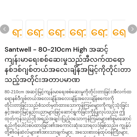
Santwell - 80-210cm High အဆင့်
ကျန်းမာရေးစစ်ဆေးမှုသည်အီလက်ထရော
နစ်ဒစ်ဂျစ်တယ်အလေးချိန်အမြင့်ကိုတိုင်းတာ
သည့်အတိုင်းအတာပမာဏ
80-210cm အဆင့်မြင့်ကျန်းမာရေးစစ်ဆေးမှုကိုတိုင်းတာခြင်းအီလက်ထ
ရောနစ်ဒီဂျစ်တယ်အလေးချိန်အလေးချိန်အလေးချိန်စကေးကို
တိုင်းတာခြင်းသည်စံသတ်မှတ်ထားသောကုန်ကြမ်းများကိုကျင့်သုံးခြင်း
နှင့်အဆင့်မြင့်နည်းပညာများဖြင့်ဆောင်ရွက်ခြင်းကိုပြုလုပ်သည်။ ဤ
ထုတ်ကုန်သည်ထိုအရည်အချင်းပြည့်ဝသောကုန်ကြမ်းများ၏စွမ်းဆောင်
ရည်ကိုပေါင်းစပ်ထားခြင်း၏အကောင်းဆုံးသောရလဒ်ဖြစ်သည်။ ကျွန်ုပ်
တို့၏ဝန်ဆဲလ်များ၏အားသာချက်များ, အသေးစားဝန်ထုပ်ဝန်ကြီးများ,