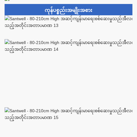
ကုန်ပစ္စည်းအမျိုးအစား