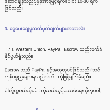
ဆောင်ချိန်သည်ပုံမှန်အားဖြင့်ရက်ပေါင်း 10-30 ရက်
T / T, Western Union, PayPal, Escrow သည်လက်ခံ
Escrow သည် PayPal နှင့်အတူတူပင်ဖြစ်သည်။’သင်