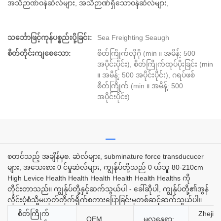
အသိဉာဏ်ဝန်ဆဲလ်များ, အသိဉာဏ်ရှိသောဝန်ဆဲလ်များ,
သင်္ဘောဖြင့်ကုန်ပစ္စည်းပို့ခြင်း:
Sea Freighting Seaugh
စိတ်တိုင်းကျစေသော:
စိတ်ကြိုက်လိုဂို (min ။ အမိန့်: 500
အပိုင်းပိုင်း), စိတ်ကြိုက်ထုပ်ပိုးခြင်း (min
။ အမိန့်: 500 အပိုင်းပိုင်း), ဂရပ်ဖစ်
စိတ်ကြိုက် (min ။ အမိန့်: 500
အပိုင်းပိုင်း)
စတင်သည့် အချိန်မှစ. ဆဲလ်များ, subminature force transducucer
များ, အသေးစား 0 င်မှုဆဲလ်များ, ကျွန်ုပ်တို့သည် 0 ယ်သူ 80-210cm
High Levice Health Health Health Health Health Healths ကို
တိုင်းတာသည်။ ကျွန်ုပ်တို့နှင့်ဆက်သွယ်ပါ - ခေါ်ဆိုပါ, ကျွန်ုပ်တို့၏အွန်
လိုင်းပုံစံသို့မဟုတ်တိုက်ရိုက်စကားပြောခြင်းမှတစ်ဆင့်ဆက်သွယ်ပါ။
စိတ်ကြိုက်
Zhejian
OEM
မူလနေရာ: