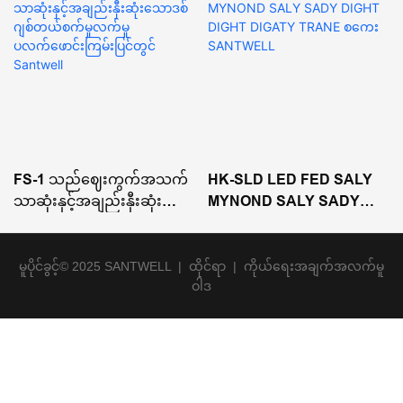
FS-1 သည်ဈေးကွက်အသက်
HK-SLD LED FED SALY
သာဆုံးနှင့်အချည်းနှီးဆုံးသော
MYNOND SALY SADY
ဒစ်ဂျစ်တယ်စက်မှုလက်မှု
DIGHT DIGHT DIGATY
ပလက်ဖောင်းကြမ်းပြင်တွင်
TRANE စကေး SANTWELL
Santwell
မူပိုင်ခွင့်© 2025 SANTWELL
|
ထိုင်ရာ
|
ကိုယ်ရေးအချက်အလက်မူ
ဝါဒ