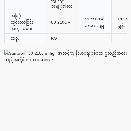
အမျိုးအစား
အမြင့်
အသားတင်
14.9ကေ
တိုင်းတာခြင်း
80-210CM
အလေးချိန်:
မျှန်း
အကွာအဝေး:
တခု:
KG