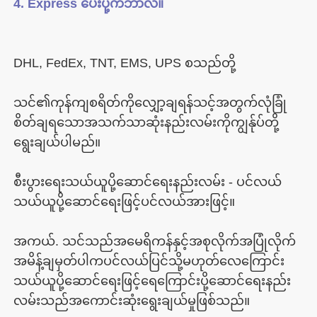
သင်၏ကုန်ကျစရိတ်ကိုလျှော့ချရန်သင့်အတွက်လုံခြုံ
စိတ်ချရသောအသက်သာဆုံးနည်းလမ်းကိုကျွန်ုပ်တို့
စီးပွားရေးသယ်ယူပို့ဆောင်ရေးနည်းလမ်း - ပင်လယ်
အကယ်. သင်သည်အမေရိကန်နှင့်အစုလိုက်အပြုံလိုက်
အမိန့်ချမှတ်ပါကပင်လယ်ပြင်သို့မဟုတ်လေကြောင်း
သယ်ယူပို့ဆောင်ရေးဖြင့်ရေကြောင်းပို့ဆောင်ရေးနည်း