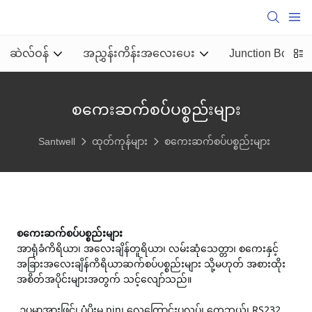
ဆဲလ်ဝန်
အညွှန်းကိန်းအလေးပေး
Junction Box
စကေးဆက်စပ်ပစ္စည်းများ
Santwell
ထုတ်ကုန်များ
စကေးဆက်စပ်ပစ္စည်းများ
အာရုံခံကိရိယာ၊ အလေးချိန်တူရိယာ၊ လမ်းဆုံသေတ္တာ၊ စကေးနှင့် 
အခြားအလေးချိန်ကိရိယာဆက်စပ်ပစ္စည်းများ သို့မဟုတ် အစားထိုး
 ဥပမာအားဖြင့်၊ ပံ့ပိုးမှု pin၊ လေကြောင်းပလပ်၊ ကေဘယ်၊ RS232 