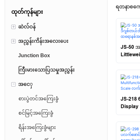
ရတနာစက
ထုတ်ကုန်များ
+
ဆဲလ်ဝန်
+
အညွှန်းကိန်းအလေးပေး
နှစ်ဆအဆုံးဆံပင်ရောင်ခြည်ဝန်တင်
JS-50 အ
ဆဲလ်
Littlew
Junction Box
ပလပ်ဖောင်းစကေးအညွှန်း
နစ်အီလ
မီးရထား Load Cell
အလေးချိ
ကြီးမားသောပြသမှုအညွှန်း
ကုန်ကားစကေးအညွှန်း
Canister Load Cell
-
အငေှ
CNC အညွှန်းကိန်း
ညှပ် Beam Load Cell
စားပွဲတင်အကြေးခွံ
JS-218 6
Display 
BEAM BEOM ဝန်ဆဲလ်
စင်မြင့်အကြေးခွံ
Digital
ရတနာလက
S-Type ဝန်ဆဲလ်
ရိန်းအကြေးခွံများ
အလူမီနီယမ်ဝန်ဆဲလ်