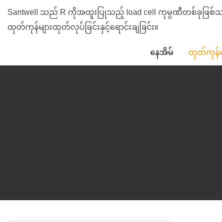
Santwell သည် R ကိုအထူးပြုသည့် load cell ကုမ္ပဏီတစ်ခုဖြ
ထုတ်ကုန်များထုတ်လုပ်ခြင်းနှင့်ရောင်းချခြင်း။
နေအိမ်
ထုတ်ကုန်မ