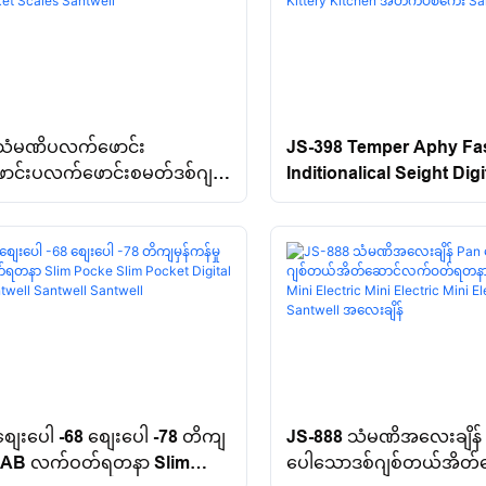
JS-398 Temper Aphy Fas
 သံမဏိပလက်ဖောင်း
Inditionalical Seight Digit
င်းပလက်ဖောင်းစမတ်ဒစ်ဂျစ်
Kitital Kitital Kitital Kitita
အစာမီးဖိုချောင်စကေး
Kitchen အိတ်ကပ်စကေး S
Scales Santwell
ျေးပေါ -68 စျေးပေါ -78 တိကျ
JS-888 သံမဏိအလေးချိန် 
မှု AB လက်ဝတ်ရတနာ Slim
ပေါသောဒစ်ဂျစ်တယ်အိတ