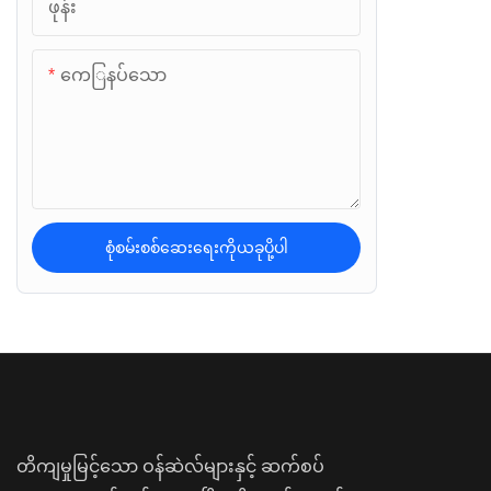
ဖုန်း
ကေြနပ်သော
စုံစမ်းစစ်ဆေးရေးကိုယခုပို့ပါ
တိကျမှုမြင့်သော ဝန်ဆဲလ်များနှင့် ဆက်စပ်