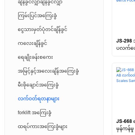
ချိန်ခွင်လျှာချိန်ခွင်လျှာ
ပြောပြီ Load Cell လို့ရိုက်ပါ။
ကြမ်းပြင်အကြေးခွံ
PIN LOMES ဆဲလ်ကိုတင်ပါ
ငွေသားမှတ်ပုံတင်ချိန်ခွင်
တင်းမာမှုဆဲလ်
JS-298
ကလေးချိန်ခွင်
ပလက်ဖော
Module Load Cell အလေးချိန်
တယ်အစား
ရေချိုးခန်းစကေး
Pocket 
အမြင့်နှင့်အလေးချိန်အကြေးခွံ
မီးဖိုချောင်အကြေးခွံ
လက်ဝတ်ရတနာများ
forklift အကြေးခွံ
JS-668 စ
ထရပ်ကားအကြေးခွံများ
မှန်ကန်