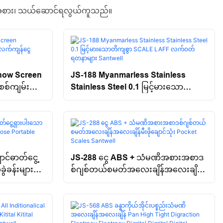
်အစား၊ သယ်ဆောင်ရလွယ်ကူသည်။
Show Screen
JS-188 Myanmarless Stainless
်စစ်ကျမ်း
Stainless Steel 0.1 မြင့်မားသော
ell
တိကျစွာ SCALE LAFF လက်ဝတ်
ရတနာများ Santwell
ောင်ဓာတ်ငွေ့
JS-288 ငွေ ABS + သံမဏိအစားအစာဒ
ဲခန်းများရှိ
စ်ဂျစ်တယ်စမတ်အလေးချိန်အလေးချိန်
ntwell
မီးဖိုချောင်သုံး Pocket Scales Santwell