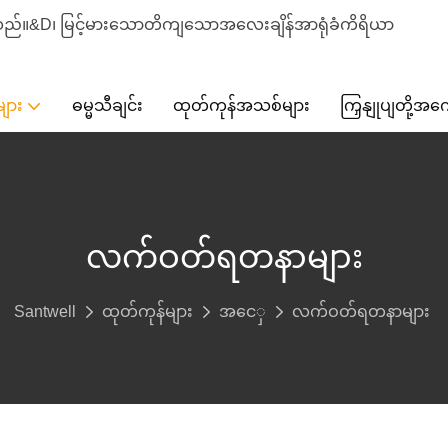
စ်သည်။&D၊ မြင့်မားသောတိကျသောအလေးချိန်အာရုံခံကိရိယာ
ျား
ဓမ္မသီချင်း
ထုတ်ကုန်အသစ်များ
ကြှနျုပျတို့အက
လက်ဝတ်ရတနာများ
Santwell
ထုတ်ကုန်များ
အငေှ
လက်ဝတ်ရတနာများ