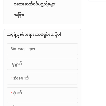
Pocke S
စကေးဆက်စပ်ပစ္စည်းများ
Santwell
အခြား
သင့်ရဲ့စုံစမ်းရေးကော်မရှင်ပေးပို့ပါ
Btn_wraperper
ကုမ္ပဏီ
အီးမေးလ်
နံမယ်