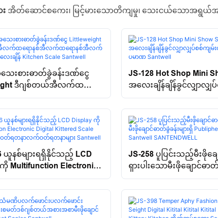
ေး
အိတ်ဆောင်စကေး၊ မြင့်မားသောတိကျမှု၊ သေးငယ်သောအရွယ
သေးစားဓာတ်ခွဲခန်းဒဏ်ငွေ
JS-128 Hot Shop Mini 
eight ဒီဂျစ်တယ်အီလက်ထရော
အလေးချိန်ချိန်ခွင်လျှာလျှပ
က်ထရောနစ်အီလက်ထရောနစ်
လက်ကျန်ငွေပမာဏ Santw
န် Kitchen Scale Santwell
 ယူနစ်များရရှိနိုင်သည့် LCD
JS-258 ပူပြင်းသည့်မီးဖိုချ
ကို Multifunction Electronic
ရှားပါးသောမီးဖိုချောင်ဓာတ်ခွ
 Kittered Scale Scale လက်ဝတ်
Publipheose Portable Sa
်ဝတ်ရတနာများ Santwell
SANTENDWELL