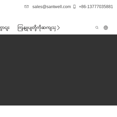
sales@santwell.com
+86-13777035881
ွောငျး
ကြှနျုပျတို့ကိုဆကျသှယျရနျ
ဖြစ်ရပ်များ
သတင်