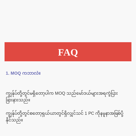
FAQ
ကျွန်ုပ်တို့တွင်မရှိတော့ပါက MOQ သည်မော်ဒယ်များအရကွဲပြား
ကျွန်ုပ်တို့တွင်စတော့ရှယ်ယာတွင်ရှိလျှင်သင် 1 PC ကိုနမူနာအဖြစ်ပို့