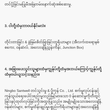
တိုင်းတာခြင်း & ခွဲခြမ်းစိတ်ဖြာခြင်းတူရိယာများ (အီလက်ထရောနစ်
4. အခြားပေးသွင်းသူများထံမှကျွန်ုပ်တို့ထံမှအဘယ်ကြောင့်ကျွန်ုပ်တို့
Ningbo Santwell တင်သွင်းမှု & ပို့ကုန် Co. , Ltd. စက်မှုလုပ်ငန်းနှင့်
ကုန်သွယ်ရေးပေါင်းစည်းမှုသည်မြင့်မားသော 0 န်ဆောင်မှုကိုတီထွင်
ခြင်းနှင့်ထုတ်လုပ်ခြင်းကိုအထူးပြုသည်။ အမျိုးမျိုးသောအလေးချိန်, 
ဝန်ဆဲလ်များ, စက်မှုထိန်းချုပ်မှုပစ္စည်းကိရိယာများနှင့်အလေးချိန်ရှိ