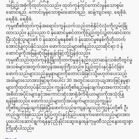
အပြည့်အစုံကိုထုတ်လုပ်သည်။ ထုတ်ကုန်တွင်ကောင်းမွန်သောစွမ်း
ဆောင်ရည်, ကောင်းမွန်သောစွမ်းဆောင်ရည်, ဆန့်ကျင်ရေး, ရေစိုခံ, 
ရေစိုခံ, ရေစိုခံ,

ကုမ္ပဏီ၏ထုတ်ကုန်အရောင်းကွန်ယက်သည်တစ်နိုင်ငံလုံးကိုလွှမ်းခြုံ
ထားသည်။ နည်းပညာ 0 န်ဆောင်မှုစင်တာကိုပြည်တွင်း၌တပ်ဆင်ထား
ပြီးသုံးစွဲသူများ၏ 0 န်ဆောင်မှုစနစ်၏ 0 န်ဆောင်မှုစနစ်ကိုတိုးတက်
အောင်ပြုလုပ်နိုင်သည်။ ဖောက်သည်များ၏နည်းပညာဆိုင်ရာ 0 န်
ဆောင်မှုကိုအမြန်ဆုံးမြန်နှုန်းဖြင့်တုံ့ပြန်ခဲ့သည်။

ကုမ္ပဏီသည်ထုတ်ကုန်ဖွံ့ဖြိုးတိုးတက်မှုနှင့်နည်းပညာဆန်းသစ်တီထွင်မှု
အသစ်များအတွက်အလွန်အရေးကြီးသည်။ ပြည်တွင်းနှင့်နိုင်ငံခြား
ဖောက်သည်များသည်နမူနာများကိုတောင်းခံခြင်းသို့မဟုတ်ပေးသည့်
အခါများသောအားဖြင့်ရက်ပေါင်း 30 အတွင်းယေဘုယျအားဖြင့်နမူနာ
များကိုထုတ်လုပ်နိုင်သည်။ ကျွန်ုပ်တို့၏ရည်မှန်းချက်မှာအကောင်းဆုံး
အစိတ်အပိုင်းများနှင့်အကောင်းဆုံးအာရုံခံကိရိယာများကိုအသုံးပြု
ရန်ဖြစ်သည်။ ဖောက်သည်များလိုအပ်ချက်များသည်ကျွန်ုပ်
တို့၏ရည်မှန်းချက်ဖြစ်ပြီးဖောက်သည်ကျေနပ်မှုသည်ကျွန်ုပ်တို့၏ ဦး 
တည်ချက်ဖြစ်သည်။ ပြည်တွင်းနှင့်ပြည်ပရောက်ဖောက်သည်များအား
ပူးပေါင်းဆောင်ရွက်ရန်နှင့်ညှိနှိုင်းဆွေးနွေးရန်ကုမ္ပဏီသည်နွေးထွေးစွာ