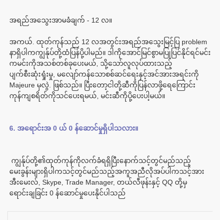
အကယ်. ထုတ်ကုန်သည် 12 လအတွင်းအရည်အသွေးမြင့်ပြ problem 
နာရှိပါကကျွန်ုပ်တို့ထံပြန်ပို့ပါမည်။ ဒါကိုအောင်မြင်စွာမပြုပြင်နိုင်ရင်မင်း
ကမင်းကိုအသစ်တစ်ခုပေးမယ်, သို့သော်လူလုပ်ထားသည့်
ပျက်စီးဆုံးရှုံးမှု, မလျော်ကန်သောစစ်ဆင်ရေးနှင့်အင်အားအရင်းကို 
Majeure မှလွဲ. ဖြစ်သည်။ ပြီးတော့ငါတို့ဆီကိုပြန်လာဖို့ရေကြောင်း
 ကျွန်ုပ်တို့၏ထုတ်ကုန်ကိုလက်ခံရရှိပြီးနောက်သင့်တွင်မည်သည့်
မေးခွန်းများရှိပါကသင့်တွင်မည်သည့်အကူအညီလိုအပ်ပါကသင့်အား
အီးမေးလ်, Skype, Trade Manager, တယ်လီဖုန်းနှင့် QQ တို့မှ