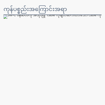
ကုန်ပစ္စည်းအကြောင်းအရာ