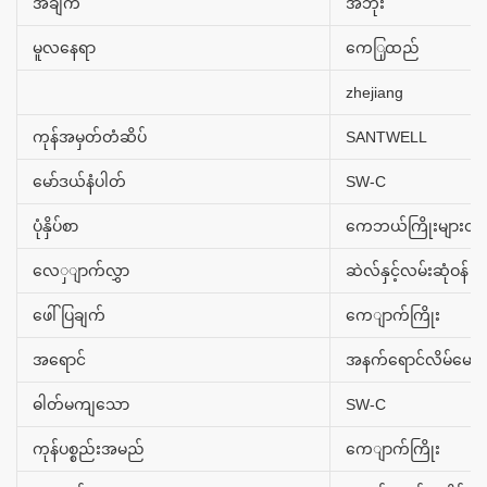
အချက်
အဘိုး
မူလနေရာ
ကေြှထည်
zhejiang
ကုန်အမှတ်တံဆိပ်
SANTWELL
မော်ဒယ်နံပါတ်
SW-C
ပုံနှိပ်စာ
ကေဘယ်ကြိုးများတပ
လေှျာက်လွှာ
ဆဲလ်နှင့်လမ်းဆုံဝန်
ဖေါ်ပြချက်
ကေျာက်ကြိုး
အရောင်
အနက်ရောင်လိမ်မော်ရ
ဓါတ်မကျသော
SW-C
ကုန်ပစ္စည်းအမည်
ကေျာက်ကြိုး