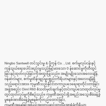
Ningbo Santwell တင်သွင်းမှု & ပို့ကုန် Co. , Ltd. စက်မှုလုပ်ငန်းနှင့်
ကုန်သွယ်ရေးပေါင်းစည်းမှုသည်မြင့်မားသော 0 န်ဆောင်မှုကိုတီထွင်
ခြင်းနှင့်ထုတ်လုပ်ခြင်းကိုအထူးပြုသည်။ အမျိုးမျိုးသောအလေးချိန်, 
ဝန်ဆဲလ်များ, စက်မှုထိန်းချုပ်မှုပစ္စည်းကိရိယာများနှင့်အလေးချိန်ရှိ
သည့်ရောင်းအား။ ကုမ္ပဏီသည်နိုင်ငံတကာဥပဒေရေးရာတိုင်းတာခြင်း
အဖွဲ့အစည်း Oiml R60 စံသတ်မှတ်ချက်နှင့်တင်းကျပ်သောထုတ်လုပ်မှု
တွင်ထုတ်လုပ်မှုကိုစီစဉ်သည်။ ကုမ္ပဏီအတွင်းရှိအရည်အသွေးစီမံခန့်ခွဲ
မှုစနစ်အားစီမံခန့်ခွဲမှုစနစ်ကိုတည်ထောင်ခြင်း,

ကုမ္ပဏီအနေဖြင့်အပြည့်အဝတပ်ဆင်ထားပြီးအာရုံခံကိရိယာ