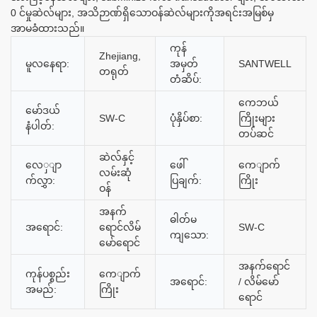
0 င်မှုဆဲလ်များ, အသိဉာဏ်ရှိသောဝန်ဆဲလ်များကိုအရင်းအမြစ်မှ
အာမခံထားသည်။
ကုန်
Zhejiang,
မူလနေရာ:
အမှတ်
SANTWELL
တရုတ်
တံဆိပ်:
ကေဘယ်
မော်ဒယ်
SW-C
ပုံနှိပ်စာ:
ကြိုးများ
နံပါတ်:
တပ်ဆင်
ဆဲလ်နှင့်
လေှျာ
ဖေါ်
ကေျာက်
လမ်းဆုံ
က်လွှာ:
ပြချက်:
ကြိုး
ဝန်
အနက်
ဓါတ်မ
အရောင်:
ရောင်လိမ်
SW-C
ကျသော:
မော်ရောင်
အနက်ရောင်
ကုန်ပစ္စည်း
ကေျာက်
အရောင်:
/ လိမ်မော်
အမည်:
ကြိုး
ရောင်