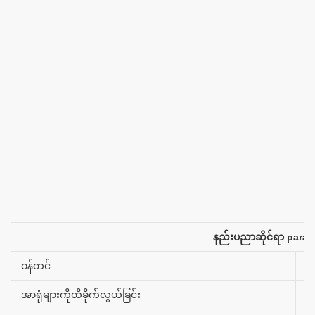
နည်းပညာဆိုင်ရာ param
ဝန်တင်
0
အာရုံများကိုထိခိုက်လွယ်ခြင်း
2