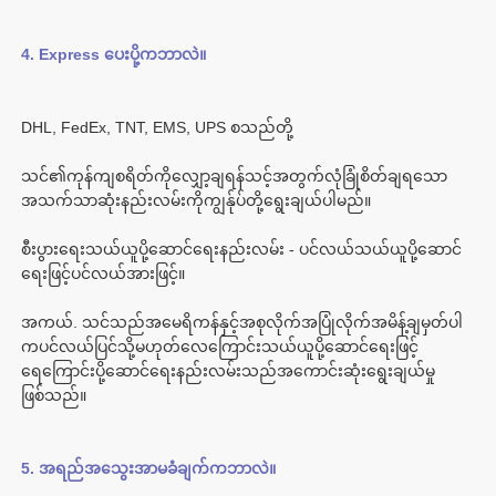
သင်၏ကုန်ကျစရိတ်ကိုလျှော့ချရန်သင့်အတွက်လုံခြုံစိတ်ချရသော
စီးပွားရေးသယ်ယူပို့ဆောင်ရေးနည်းလမ်း - ပင်လယ်သယ်ယူပို့ဆောင်
အကယ်. သင်သည်အမေရိကန်နှင့်အစုလိုက်အပြုံလိုက်အမိန့်ချမှတ်ပါ
ကပင်လယ်ပြင်သို့မဟုတ်လေကြောင်းသယ်ယူပို့ဆောင်ရေးဖြင့်
ရေကြောင်းပို့ဆောင်ရေးနည်းလမ်းသည်အကောင်းဆုံးရွေးချယ်မှု