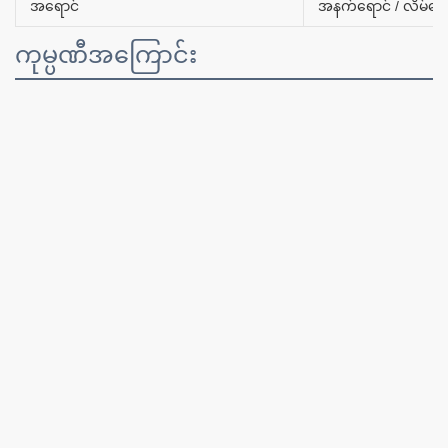
အရောင်
အနက်ရောင် / လိမ်မော
ကုမ္ပဏီအကြောင်း