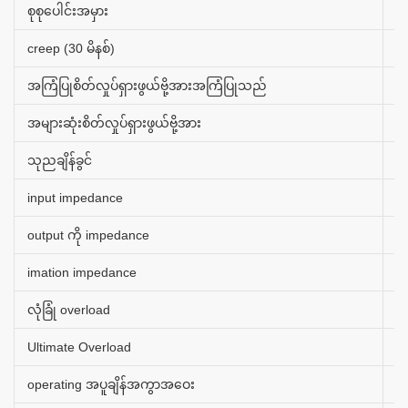
စုစုပေါင်းအမှား
±
creep (30 မိနစ်)
±
အကြံပြုစိတ်လှုပ်ရှားဖွယ်ဗို့အားအကြံပြုသည်
5
အများဆုံးစိတ်လှုပ်ရှားဖွယ်ဗို့အား
1
သုညချိန်ခွင်
±
input impedance
3
output ကို impedance
3
imation impedance
≥
လုံခြုံ overload
1
Ultimate Overload
2
operating အပူချိန်အကွာအဝေး
(