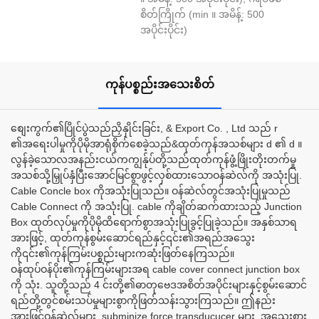
စိတ်ကြိုက် (min ။ အမိန့်: 500
အပိုင်းပိုင်း)
ကုန်ပစ္စည်းအသေးစိတ်
စျေးကွက်၏ပြိုင်ပွဲသည်ညှိနှိုင်းခြင်း, & Export Co. , Ltd သည် r
၏အရေးပါမှုကိုပိုမိုအာရုံစိုက်စေခဲ့သည်&ထုတ်ကုန်အသစ်များ d ၏ d ။
လွန်ခဲ့သောလအနည်းငယ်ကကျွန်ုပ်တို့သည်ထုတ်ကုန်ဖွံ့ဖြိုးတိုးတက်မှု
အသစ်သို့မြှုပ်နှံပြီးအောင်မြင်စွာဖွင့်လှစ်ထားသောဝန်ဆဲလ်ကို အသုံးပြု.
Cable Concle box ကိုအသုံးပြုသည်။ ဝန်ဆဲလ်တွင်အသုံးပြုမှုသည်
Cable Connect ကို အသုံးပြု. cable ကိုချိတ်ဆက်ထားသည့် Junction
Box ထုတ်လုပ်မှုကိုပိုမိုထိရောက်စွာအသုံးပြုခွင့်ပြုခဲ့သည်။ အနှစ်သာရ
အားဖြင့်, ထုတ်ကုန်စွမ်းဆောင်ရည်နှင့်၎င်း၏အရည်အသွေး
ကို၎င်း၏ကုန်ကြမ်းပစ္စည်းများကဆုံးဖြတ်နေကြသည်။
ဝန်ထုပ်ဝန်ပိုး၏ကုန်ကြမ်းများအရ cable cover connect junction box
ကို သုံး. သူတို့သည် 4 င်းတို့၏ဓာတုဗေဒအစိတ်အပိုင်းများနှင့်စွမ်းဆောင်
ရည်တို့တွင်စမ်းသပ်မှုများစွာကိုဖြတ်သန်းသွားကြသည်။ ဤနည်း
အားဖြင့်ဝန်ဆဲလ်များ, subminize force transducucer များ, အသေးစား