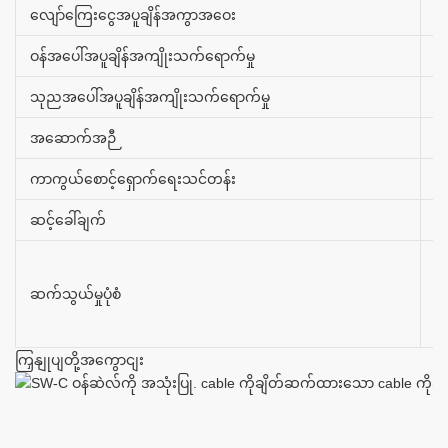
လျော်ကြေးငွေအပူချိန်အကွာအဝေး
(
ဝန်အပေါ်အပူချိန်အကျိုးသက်ရောက်မှု
±
သုညအပေါ်အပူချိန်အကျိုးသက်ရောက်မှု
±
အဆောက်အဉီ
အ
ကာကွယ်စောင့်ရှောက်ရေးသင်တန်း
I
ဆင့်ခေါ်ချက်
G
in
i
ဆက်သွယ်မှုပုံစံ
ou
o
ကြှနျုပျတို့အကွောငျး