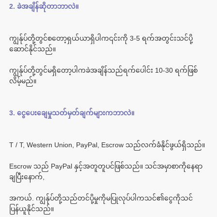
ကျွန်ုပ်တို့တွင်စတော့ရှယ်ယာရှိပါက၎င်းကို 3-5 ရက်အတွင်းသင်ပို့
ကျွန်ုပ်တို့တွင်မရှိတော့ပါကခဲအချိန်သည်ရက်ပေါင်း 10-30 ရက်ဖြစ်
Escrow သည် PayPal နှင့်အတူတူပင်ဖြစ်သည်။ သင်အမှာစာကိုနေရာ
အကယ်. ကျွန်ုပ်တို့သည်တင်ပို့မှုကိုမပြုလုပ်ပါကသင်၏ငွေကိုသင်