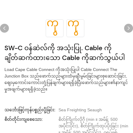
SW-C ဝန်ဆဲလ်ကို အသုံးပြု. Cable ကို
ချိတ်ဆက်ထားသော Cable ကိုဆက်သွယ်ပါ
Load Cape Cable Connect ကိုအသုံးပြုပါ Cable Connect The
Junction Box သည်ဖောက်သည်များထံမှချီးမွမ်းခြင်းများစုဆောင်းခြင်း,
ဈေးမှကောင်းကောင်းတုံ့ပြန်ချက်များရရှိခဲ့ပြီးဖောက်သည်များ၏နာကျင်
မှုအချက်များရရှိခဲ့သည်။
သင်္ဘောဖြင့်ကုန်ပစ္စည်းပို့ခြင်း:
Sea Freighting Seaugh
စိတ်တိုင်းကျစေသော:
စိတ်ကြိုက်လိုဂို (min ။ အမိန့်: 500
အပိုင်းပိုင်း), စိတ်ကြိုက်ထုပ်ပိုးခြင်း (min
။ အမိန့်: 500 အပိုင်းပိုင်း), ဂရပ်ဖစ်