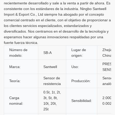
recientemente desarrollado y sale a la venta a partir de ahora. Es
consistente con los estándares de la industria. Ningbo Santwell
Import & Export Co., Ltd siempre ha abogado por el concepto
comercial centrado en el cliente, con el objetivo de proporcionar a
los clientes servicios especializados, estandarizados y
diversificados. Nos centramos en el desarrollo de la tecnología y
esperamos hacer algunas innovaciones respaldadas por una
fuerte fuerza técnica.
Número de
Lugar de
Zhejian
SB-A
modelo:
origen:
China
PRESS
Marca:
Santwell
Uso:
SENSO
Sensor de
Sensor
Teoría:
Producción:
resistencia
analógi
0.5t, 1t, 2t,
Carga
3t, 5t, 8t,
2.0000 
Sensibilidad:
nominal:
10t, 20t,
0.002 m
25t