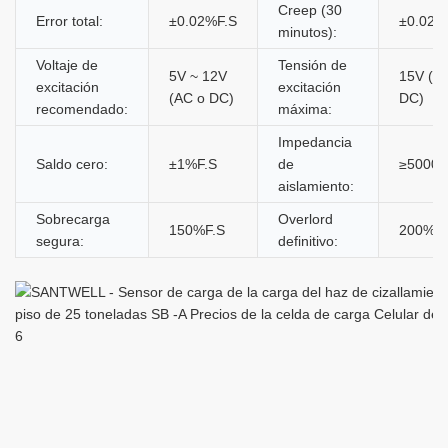
Creep (30
Error total:
±0.02%F.S
±0.02%
minutos):
Voltaje de
Tensión de
5V ~ 12V
15V (A
excitación
excitación
(AC o DC)
DC)
recomendado:
máxima:
Impedancia
Saldo cero:
±1%F.S
de
≥5000
aislamiento:
Sobrecarga
Overlord
150%F.S
200%F.
segura:
definitivo: