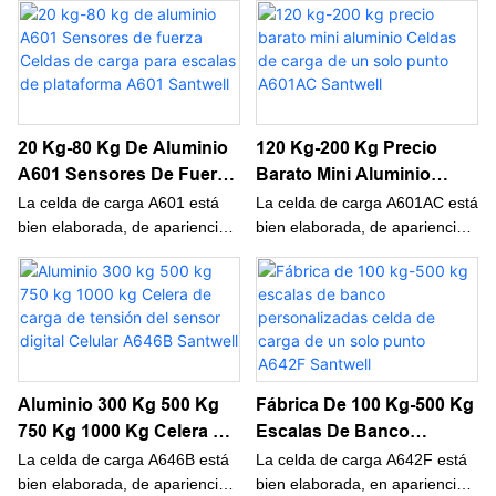
excelente y una excelente
excelente y una excelente
Santwell
calidad. Una vez que están en
calidad. Una vez que están en
el mercado, la mayoría de los
el mercado, la mayoría de los
clientes los han amado y
clientes los han amado y
buscado rápidamente.
buscado rápidamente.
20 Kg-80 Kg De Aluminio
120 Kg-200 Kg Precio
A601 Sensores De Fuerza
Barato Mini Aluminio
Celdas De Carga Para
Celdas De Carga De Un
La celda de carga A601 está
La celda de carga A601AC está
Escalas De Plataforma
Solo Punto A601AC
bien elaborada, de apariencia
bien elaborada, de apariencia
hermosa y tiene un rendimiento
hermosa y tiene un rendimiento
A601 Santwell
Santwell
excelente y una excelente
excelente y una excelente
calidad. Una vez que están en
calidad. Una vez que están en
el mercado, la mayoría de los
el mercado, la mayoría de los
clientes los han amado y
clientes los han amado y
buscado rápidamente.
buscado rápidamente.
Aluminio 300 Kg 500 Kg
Fábrica De 100 Kg-500 Kg
750 Kg 1000 Kg Celera De
Escalas De Banco
Carga De Tensión Del
Personalizadas Celda De
La celda de carga A646B está
La celda de carga A642F está
Sensor Digital Celular
Carga De Un Solo Punto
bien elaborada, de apariencia
bien elaborada, en apariencia