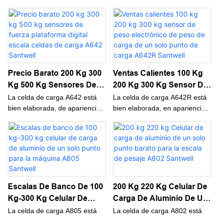
hermosa y tiene un rendimiento
hermosa y tiene un rendimiento
A646B Santwell
A642F Santwell
excelente y una excelente
excelente y una excelente
calidad. Una vez que están en
calidad. Una vez que están en
el mercado, la mayoría de los
el mercado, la mayoría de los
clientes los han amado y
clientes los han amado y
buscado rápidamente.
buscado rápidamente.
Precio Barato 200 Kg 300
Ventas Calientes 100 Kg
Kg 500 Kg Sensores De
200 Kg 300 Kg Sensor De
Fuerza Plataforma Digital
Peso Electrónico De Peso
La celda de carga A642 está
La celda de carga A642R está
Escala Celdas De Carga
De Carga De Un Solo
bien elaborada, de apariencia
bien elaborada, en apariencia
hermosa y tiene un rendimiento
hermosa y tiene un rendimiento
A642 Santwell
Punto De Carga A642R
excelente y una excelente
excelente y una excelente
Santwell
calidad. Una vez que están en
calidad. Una vez que están en
el mercado, la mayoría de los
el mercado, la mayoría de los
clientes los han amado y
clientes los han amado y
buscado rápidamente.
buscado rápidamente.
Escalas De Banco De 100
200 Kg 220 Kg Celular De
Kg-300 Kg Celular De
Carga De Aluminio De Un
Carga De Aluminio De Un
Solo Punto Barato Para
La celda de carga A805 está
La celda de carga A802 está