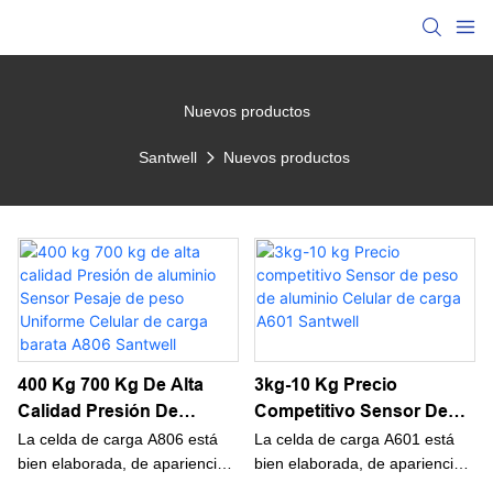
Nuevos productos
Santwell
Nuevos productos
400 Kg 700 Kg De Alta
3kg-10 Kg Precio
Calidad Presión De
Competitivo Sensor De
Aluminio Sensor Pesaje
Peso De Aluminio Celular
La celda de carga A806 está
La celda de carga A601 está
De Peso Uniforme Celular
De Carga A601 Santwell
bien elaborada, de apariencia
bien elaborada, de apariencia
hermosa y tiene un rendimiento
hermosa y tiene un rendimiento
De Carga Barata A806