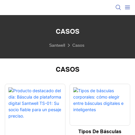
CASOS
Santwell
Casos
CASOS
Tipos De Básculas