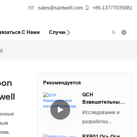
sales@santwell.com
+86-13777035881
вязаться С Нами
Случаи
Новости
FQA
ll
bon
Рекомендуется
well
QCH
Взвешительный
Масштаб
Исследование и
женные
Углерода
разработка
чным
традиционных
лям,
BXB01 Ось Оси