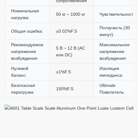
сопротивления
Номинальная
50 кг ~ 1000 кг
Чувствительность:
нагрузка:
Ползучесть (30
Общая ошибка:
±0.02%F.S
минут):
Рекомендуемое
Максимальное
5 В ~ 12 В (AC
напряжение
напряжение
или DC)
возбуждения:
возбуждения:
Нулевой
Изоляция
±1%F.S
баланс:
импеданса:
Безопасная
Ultimate
150%F.S
перегрузка:
Повелитель: