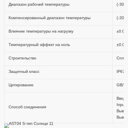
Диапазон рабочей температуры
(-30~
Компенсированный диапазон температуры
(-20~
Влияние температуры на нагрузку
±0.02
Температурный эффект на ноль
±0.02
Строительство
Сплав
Защитный класс
IP67
Цитирование
GB/T7
Ввод+
Input
Способ соединения
Вывод
Вывод