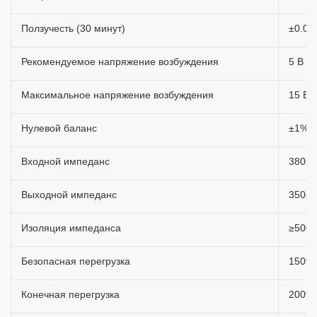
Ползучесть (30 минут)
±0.02
Рекомендуемое напряжение возбуждения
5 В ~
Максимальное напряжение возбуждения
15 В 
Нулевой баланс
±1%F.
Входной импеданс
380±
Выходной импеданс
350±
Изоляция импеданса
≥500
Безопасная перегрузка
150%F
Конечная перегрузка
200%F