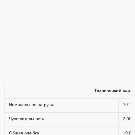
Технический пара
Номинальная нагрузка
10Т
Чувствительность
2,000
Общая ошибка
±0.02