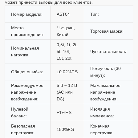
может принести выгоды для всех клиентов.
Номер модели:
AST04
Тип:
Место
Чжэцзян,
Торговая марка:
происхождения:
Китай
0,5t, 1t, 2t,
Номинальная
5t, 10t,
Чувствительность:
нагрузка:
15t, 20t
Ползучесть (30
Общая ошибка:
±0.02%F.S
минут):
Рекомендуемое
5 В ~ 12 В
Максимальное
напряжение
(AC или
напряжение
возбуждения:
DC)
возбуждения:
Нулевой
Изоляция
±1%F.S
баланс:
импеданса:
Безопасная
Конечная
150%F.S
перегрузка:
перегрузка: