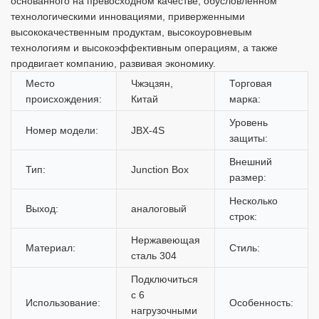
основанного на превосходном качестве, обусловленном
технологическими инновациями, приверженными
высококачественным продуктам, высокоуровневым
технологиям и высокоэффективным операциям, а также
продвигает компанию, развивая экономику.
Место
Чжэцзян,
Торговая
происхождения:
Китай
марка:
Уровень
Номер модели:
JBX-4S
защиты:
Внешний
Тип:
Junction Box
размер:
Несколько
Выход:
аналоговый
строк:
Нержавеющая
Материал:
Стиль:
сталь 304
Подключиться
с 6
Использование:
Особенность:
нагрузочными