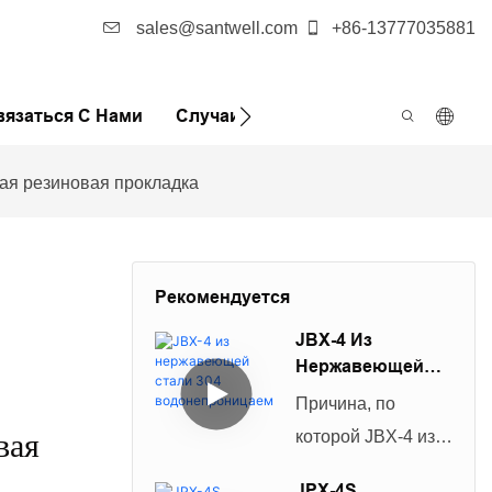
sales@santwell.com
+86-13777035881
вязаться С Нами
Случаи
Новости
FQA
ая резиновая прокладка
Рекомендуется
JBX-4 Из
Нержавеющей
Стали 304
Причина, по
Водонепроницае
вая
которой JBX-4 из
М
нержавеющей
JPX-4S