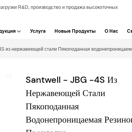
нагрузки R&D, производство и продажа высокоточных
дукция
Услуга
Новые Продукты
О Нас
С
 -4S из нержавеющей стали Пякоподанная водонепроницаем
Santwell - JBG -4S Из
Нержавеющей Стали
Пякоподанная
Водонепроницаемая Резино