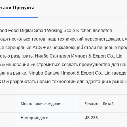
етали Продукта
d Food Digital Smart Wosing Scale Kitchen является
дя несколько тестов, наш технический персонал доказал, 
рные серебряные ABS + из нержавеющей стали пищевые про
ью разыграть. Нинбо Сантвелл Импорт & Export Co., Ltd
 & инновации »и стремиться создать преимущества для на
 на рынке, Ningbo Santwell Import & Export Co., Ltd твердо
&D и разработать новые технологии для адаптации к рыно
Место происхождения:
Чжэцзян, Китай
Номер модели:
JS-288