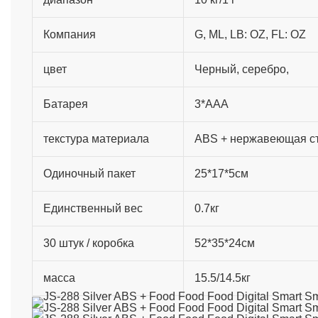
Компания
G, ML, LB: OZ, FL: OZ
цвет
Черный, серебро,
Батарея
3*AAA
текстура материала
ABS + нержавеющая с
Одиночный пакет
25*17*5см
Единственный вес
0.7кг
30 штук / коробка
52*35*24см
масса
15.5/14.5кг