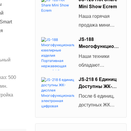
Взвешивание
мл/фунт
ы
Mini Show Ecrem
Шкала Кухонная
Маленький
ый
Шкала Santwell
Наша горячая
лабораторный
 Smart
продажа мини
лабораторный
ия
-показ экрана
мелкий масштаб
JS-188
взвешивания
Многофункциона
легкий цифровой
взвешивания
Льные
электронный
Наши техники
льный
электронных
Ювелирные
взвешивание
обладают
Изделия
балансов
сильными
Портативная
аз: 500
цифровой
JS-218 6 Единиц
Нержавеющая
способностями
мин.
Доступны ЖК-
карманной
Сталь 0,1
для разработки и
Дисплея
тройка
масштаб была
Высокая Шкала
После 6 единиц,
оптимизации
Многофункциона
Лабораторной
протестирована
доступных ЖК
Льная
технологий. Мы
Шкалы
для достижения
-дисплея
Электронная
должны признать,
Цифровая
международных и
многофункциональ
что технологии
Кухонная Шкала
национальных