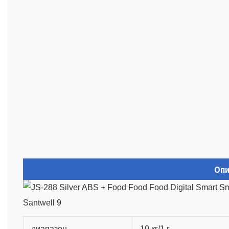
Опи
диапазон
10 кг/1 г