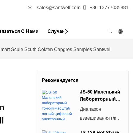
sales@santwell.com
+86-13777035881
вязаться С Нами
Случаи
Новости
FQA
Smart Scule Scuth Cokten Capgres Samples Santwell
Рекомендуется
JS-50 Маленький
Лабораторный
n
Тонкий Масштаб
Диапазон
Легкий
l
взвешивания г/кг/
Цифровой
зерно/унция/карат/
Электронный
JS-128 Hot Share