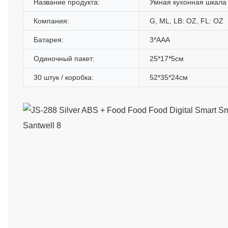
Название продукта:
Умная кухонная шкала
Компания:
G, ML, LB: OZ, FL: OZ
Батарея:
3*AAA
Одиночный пакет:
25*17*5см
30 штук / коробка:
52*35*24см