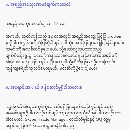
အကယ်. ထုတ်ကုန်သည် 12 လအတွင်းအရည်အသွေးမြင့်ပြ problem 
နာရှိပါကကျွန်ုပ်တို့ထံပြန်ပို့ပါမည်။ ဒါကိုအောင်မြင်စွာမပြုပြင်နိုင်ရင်မင်း
ကမင်းကိုအသစ်တစ်ခုပေးမယ်, သို့သော်လူလုပ်ထားသည့်
ပျက်စီးဆုံးရှုံးမှု, မလျော်ကန်သောစစ်ဆင်ရေးနှင့်အင်အားအရင်းကို 
Majeure မှလွဲ. ဖြစ်သည်။ ပြီးတော့ငါတို့ဆီကိုပြန်လာဖို့ရေကြောင်း
 ကျွန်ုပ်တို့၏ထုတ်ကုန်ကိုလက်ခံရရှိပြီးနောက်သင့်တွင်မည်သည့်
မေးခွန်းများရှိပါကသင့်တွင်မည်သည့်အကူအညီလိုအပ်ပါကသင့်အား
အီးမေးလ်, Skype, Trade Manager, တယ်လီဖုန်းနှင့် QQ တို့မှ