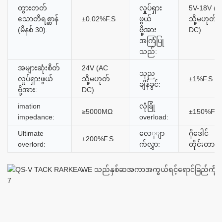
တွားတတ်
လှုပ်ရှား
5V-18V (A
သောတိရစ္ဆာန်
±0.02%F.S
ဖွယ်
သို့မဟုတ်
(မိနစ် 30):
ဗို့အား
DC)
အကြံပြု
သည်:
အများဆုံးစိတ်
24V (AC
သုည
လှုပ်ရှားဖွယ်
သို့မဟုတ်
±1%F.S
ချိန်ခွင်:
ဗို့အား:
DC)
imation
လုံခြုံ
≥5000MΩ
±150%F.S
impedance:
overload:
Ultimate
လေှျာ
ဂိုဒေါင်
±200%F.S
overlord:
က်လွှာ:
တိုင်းတာခြင