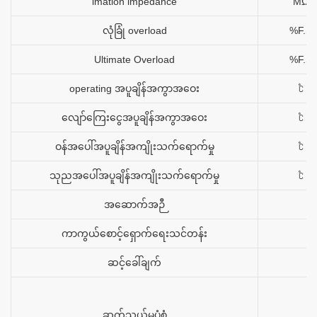
imation impedance
MΩ
လုံခြုံ overload
%F.S
Ultimate Overload
%F.S
operating အပူချိန်အကွာအဝေး
℃
လျော်ကြေးငွေအပူချိန်အကွာအဝေး
℃
ဝန်အပေါ်အပူချိန်အကျိုးသက်ရောက်မှု
℃
သုညအပေါ်အပူချိန်အကျိုးသက်ရောက်မှု
℃
အဆောက်အဉီ
ကာကွယ်စောင့်ရှောက်ရေးသင်တန်း
ဆင့်ခေါ်ချက်
ဆက်သွယ်မှုပုံစံ