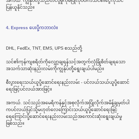
အကယ်. ကျွန်ုပ်တို့သည်တင်ပို့မှုကိုမပြုလုပ်ပါကသင်၏ငွေကိုသင်
သင်၏ကုန်ကျစရိတ်ကိုလျှော့ချရန်သင့်အတွက်လုံခြုံစိတ်ချရသော
စီးပွားရေးသယ်ယူပို့ဆောင်ရေးနည်းလမ်း - ပင်လယ်သယ်ယူပို့ဆောင်
အကယ်. သင်သည်အမေရိကန်နှင့်အစုလိုက်အပြုံလိုက်အမိန့်ချမှတ်ပါ
ကပင်လယ်ပြင်သို့မဟုတ်လေကြောင်းသယ်ယူပို့ဆောင်ရေးဖြင့်
ရေကြောင်းပို့ဆောင်ရေးနည်းလမ်းသည်အကောင်းဆုံးရွေးချယ်မှု