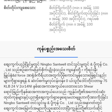
စိတ်တိုင်းကျစေသော:
စိတ်ကြိုက်လိုဂို (min ။ အမိန့်: 100
အပိုင်းပိုင်း), စိတ်ကြိုက်ထုပ်ပိုးခြင်း (min
။ အမိန့်: 300 အပိုင်းပိုင်း), ဂရပ်ဖစ်
စိတ်ကြိုက် (min ။ အမိန့်: 100
အပိုင်းပိုင်း)
ကုန်ပစ္စည်းအသေးစိတ်
စျေးကွက်ယှဉ်ပြိုင်မှုတွင် Ningbo Santwell တင်သွင်းမှုတွင် & ပို့ကုန် Co.
, Ltd သည်စဉ်ဆက်မပြတ်စိုက်ပျိုးခဲ့သည်။ ကျနော်တို့ r ကိုရင်းနှီး
မြှုပ်နှံ&d force အာရုံခံကိရိယာအတွက်ပိုမိုကောင်းမွန်သောဖြေရှင်းနည်း
များကိုရှာဖွေရန် & ဆဲလ်စက်မှုလုပ်ငန်းဝန်။ 0 ယ်သူဂိုဒေါင်တိုင်းတာမှု 75
KLB 24 V 2cr14NI နှစ်ဆအကာအကွယ်ပေးထားသော Shear
ရောင်ခြည်ကိုနှစ်ဆအကာအကွယ်ပေးသည် ကျွန်ုပ်တို့၏အကောင်းဆုံး
ထုတ်ကုန်များနှင့်ပညာရှိစျေးကွက်ရှာဖွေရေးမဟာဗျူဟာကိုအားကိုးခြင်း
Ningbo Santwell တင်သွင်းမှု & ပို့ကုန် Co. , Ltd သည်အနာဂတ်တွင်
စျေးကွက်အမြောက်အများကိုယူဆောင်လာပြီးကျွန်ုပ်တို့၏သက်ဆိုင်