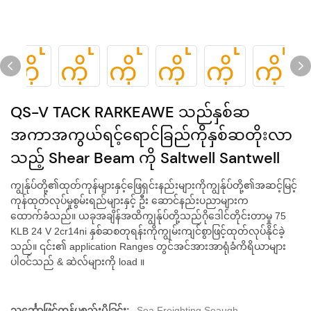
QS-V TACK RARKEAWE သည်နှစ်ဆ
အကာအကွယ်ရင့်ရောင်ခြည်ကိုနှစ်ဆတိုးလာ
သည့် Shear Beam ကို Saltwell Santwell
ကျွန်ုပ်တို့၏ထုတ်ကုန်များနှင့်ဖြေရှင်းနည်းများကိုကျွန်ုပ်တို့၏အဆင့်မြင့်
ကုန်ထုတ်လုပ်မှုစွမ်းရည်များနှင့် ဦး ဆောင်နည်းပညာများက
ထောက်ခံသည်။ ယခုအချိန်အထိကျွန်ုပ်တို့သည်ဂိုဒေါင်တိုင်းတာမှု 75
KLB 24 V 2cr14ni နှစ်ဆစတုရန်းကိုကျွမ်းကျင်စွာဖြင့်ထုတ်လုပ်နိုင်ခဲ့
သည်။ ၎င်း၏ application Ranges တွင်အင်အားအာရုံခံကိရိယာများ
ပါဝင်သည် & ဆဲလ်များကို load ။
သင်္ဘောဖြင့်ကုန်ပစ္စည်းပို့ခြင်း:
Sea Freighting Seaugh