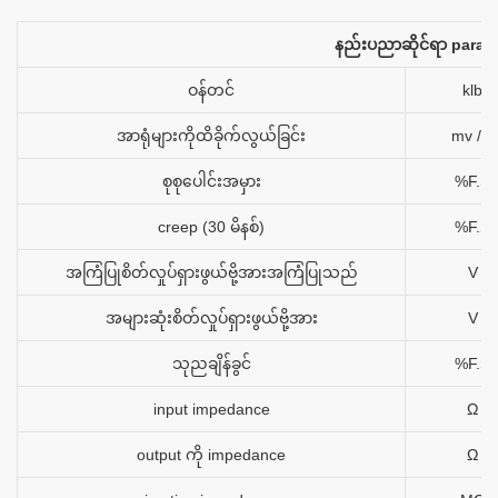
နည်းပညာဆိုင်ရာ param
ဝန်တင်
klb
အာရုံများကိုထိခိုက်လွယ်ခြင်း
mv / v
စုစုပေါင်းအမှား
%F.S
creep (30 မိနစ်)
%F.S
အကြံပြုစိတ်လှုပ်ရှားဖွယ်ဗို့အားအကြံပြုသည်
V
အများဆုံးစိတ်လှုပ်ရှားဖွယ်ဗို့အား
V
သုညချိန်ခွင်
%F.S
input impedance
Ω
output ကို impedance
Ω