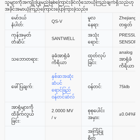
သူများကိုအကျိုးပြုမည်ဖြစ်ကြောင်းခိုင်လုံသောယုံကြည်ချက်ရှိသည်ဟု
အခိုင်အမာယုံကြည်ကြောင်းပြောကြားခဲ့သည်။
မော်ဒယ်
မူလ
Zhejiang,
QS-V
နံပါတ်:
နေရာ:
တရုတ်
ကုန်အမှတ်
အသုံး
PRESSUR
SANTWELL
တံဆိပ်:
ရောင်:
SENSOR
analog
ခုခံအာရုံခံ
ထုတ်လုပ်
သဘောတရား:
အာရုံခံ
ကိရိယာ
ခြင်း:
ကိရိယာ
နှစ်ဆအဆုံး
ဆံပင်
ဖေါ်ပြချက်:
ဝန်တင်:
75klb
ရောင်ခြည်
ဝန်တင်ဆဲလ်
အာရုံများကို
2.0000 MV
စုစုပေါင်း
ထိခိုက်လွယ်
±0.04%F.
/ v
အမှား:
ခြင်း:
အကြံပြု
စိတ်