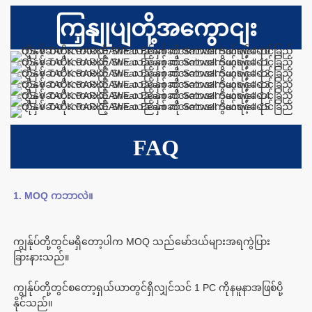
ကြှနျုပျတို့အကွောငျး
FAQ
ကျွန်ုပ်တို့တွင်မရှိတော့ပါက MOQ သည်မော်ဒယ်များအရကွဲပြား
ကျွန်ုပ်တို့တွင်စတော့ရှယ်ယာတွင်ရှိလျှင်သင် 1 PC ကိုနမူနာအဖြစ်ပို့