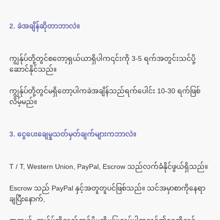
ကျွန်ုပ်တို့တွင်စတော့ရှယ်ယာရှိပါက၎င်းကို 3-5 ရက်အတွင်းသင်ပို့
ကျွန်ုပ်တို့တွင်မရှိတော့ပါကခဲအချိန်သည်ရက်ပေါင်း 10-30 ရက်ဖြစ်
Escrow သည် PayPal နှင့်အတူတူပင်ဖြစ်သည်။ သင်အမှာစာကိုနေရာ