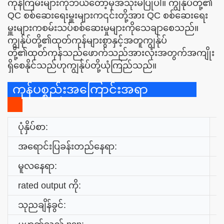
ကုန်ကြမ်းများကိုဘယ်တော့မှအသုံးမပြုပါ။ ကျွန်ုပ်တို့၏
QC စစ်ဆေးရေးမှူးများက၎င်းတို့အား QC စစ်ဆေးရေး
မှူးများကစမ်းသပ်စစ်ဆေးမှုများကိုသေချာစေသည်။
ကျွန်ုပ်တို့၏ထုတ်ကုန်များစွာနှင့်အတူကျွန်ုပ်
တို့၏ထုတ်ကုန်သည်ဖောက်သည်အားလုံးအတွက်အကျိုး
ရှိစေနိုင်သည်ဟုကျွန်ုပ်တို့ယုံကြည်သည်။
ကုန်ပစ္စည်းအကြောင်းအရာ
ပုံနှိပ်စာ:
အရောင်းပြခန်းတည်နေရာ:
မူလနေရာ:
rated output ကို:
သုညချိန်ခွင်: