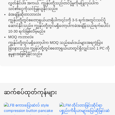
လွှတ်နိုင်ပါ။ အကယ်. ကျွန်ုပ်တို့သည်တင်ပို့မှုကိုမပြုလုပ်ပါက
သင်၏ငွေကိုသင်ပြန်ယူနိုင်သည်။
ခဲအချိန်ဆိုတာဘာလဲ။
ကျွန်ုပ်တို့တွင်စတော့ရှယ်ယာရှိပါက၎င်းကို 3-5 ရက်အတွင်းသင်ပို့
ဆောင်နိုင်သည်။ ကျွန်ုပ်တို့တွင်မရှိတော့ပါကခဲအချိန်သည်ရက်ပေါင်း
10-30 ရက်ဖြစ်လိမ့်မည်။
MOQ ကဘာလဲ။
ကျွန်ုပ်တို့တွင်မရှိတော့ပါက MOQ သည်မော်ဒယ်များအရကွဲပြား
ခြားနားသည်။ ကျွန်ုပ်တို့တွင်စတော့ရှယ်ယာတွင်ရှိလျှင်သင် 1 PC ကို
နမူနာအဖြစ်ပို့နိုင်သည်။
ဆက်စပ်ထုတ်ကုန်များ