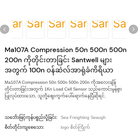
Ma107A Compression 50n 500n 500n
200n ကိုတိုင်းတာခြင်း Santwell များ
အတွက် 100n ဝန်ဆဲလ်အာရုံခံကိရိယာ
Ma107A Compression 50n 500n 500n 200n ကိုအလေးချိန်
တိုင်းတာခြင်းအတွက် 1Kn Load Cell Sensor သည်ကောင်းမွန်စွာ
ပြုလုပ်ထားသော, သူတို့ဈေးကွက်ပေါ်ရောက်နေပြီဆိုရင်,
သင်္ဘောဖြင့်ကုန်ပစ္စည်းပို့ခြင်း:
Sea Freighting Seaugh
စိတ်တိုင်းကျစေသော:
logo စိတ်ကြိုက်