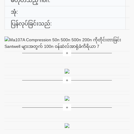
မဟုတ်သည့် non:
အုံ:
ပြန်လုပ်ခြင်းသည်: