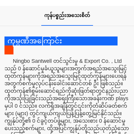
ကုန်ပစ္စည်းအသေးစိတ်
ကုမ္ပဏီအကြောင်း
Ningbo Santwell တင်သွင်းမှု & Export Co. , Ltd
သည် 0 န်ဆောင်မှုခံယူသူများအတွက်အရည်အသွေးမြင့်
ထုတ်ကုန်များကိုအရည်အသွေးမြင့်ထုတ်ကုန်များပေးရန်
အတွက်စက်မှုလုပ်ငန်းခေါင်းဆောင်တစ် ဦး ဖြစ်သည်။
ထုတ်ကုန်၏စွမ်းဆောင်ရည်ကိုဆုံးဖြတ်ရာတွင်နည်းပညာ
ကိုအသုံးပြုခြင်းသည်အရေးကြီးသောအခန်းကဏ် plays
မှပါ 0 င်သည်။ လက်ရှိအချိန်တွင်၎င်းကိုတံဆိပ်ခတ်စက်
များ (များ) တွင်ကျယ်ကျယ်ပြန့်ပြန့်တွေ့မြင်နိုင်သည်။
ကျွန်ုပ်တို့၏ 0 င်ခွင့်တပ်ဖွဲ့များ, အသေးစား 0 န်ဆောင်မှု
ပေးသည့်စက်များ, ထို့အပြင်ကျွန်ုပ်တို့သည်ယုတ်ညံ့သော