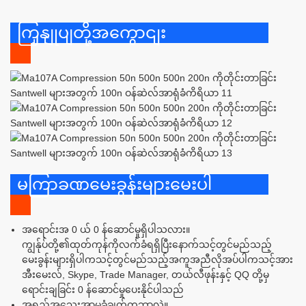
ကြှနျုပျတို့အကွောငျး
မကြာခဏမေးခွန်းများမေးပါ
အရောင်းအ 0 ယ် 0 န်ဆောင်မှုရှိပါသလား။
ကျွန်ုပ်တို့၏ထုတ်ကုန်ကိုလက်ခံရရှိပြီးနောက်သင့်တွင်မည်သည့်
မေးခွန်းများရှိပါကသင့်တွင်မည်သည့်အကူအညီလိုအပ်ပါကသင့်အား
အီးမေးလ်, Skype, Trade Manager, တယ်လီဖုန်းနှင့် QQ တို့မှ
ရောင်းချခြင်း 0 န်ဆောင်မှုပေးနိုင်ပါသည်
အရည်အသွေးအာမခံချက်ကဘာလဲ။