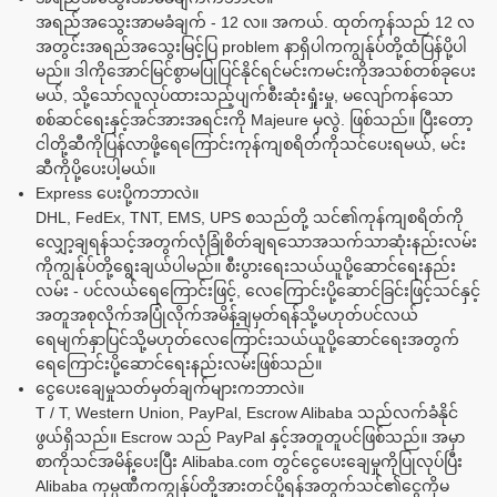
အရည်အသွေးအာမခံချက် - 12 လ။ အကယ်. ထုတ်ကုန်သည် 12 လ
အတွင်းအရည်အသွေးမြင့်ပြ problem နာရှိပါကကျွန်ုပ်တို့ထံပြန်ပို့ပါ
မည်။ ဒါကိုအောင်မြင်စွာမပြုပြင်နိုင်ရင်မင်းကမင်းကိုအသစ်တစ်ခုပေး
မယ်, သို့သော်လူလုပ်ထားသည့်ပျက်စီးဆုံးရှုံးမှု, မလျော်ကန်သော
စစ်ဆင်ရေးနှင့်အင်အားအရင်းကို Majeure မှလွဲ. ဖြစ်သည်။ ပြီးတော့
ငါတို့ဆီကိုပြန်လာဖို့ရေကြောင်းကုန်ကျစရိတ်ကိုသင်ပေးရမယ်, မင်း
ဆီကိုပို့ပေးပါ့မယ်။
Express ပေးပို့ကဘာလဲ။
DHL, FedEx, TNT, EMS, UPS စသည်တို့ သင်၏ကုန်ကျစရိတ်ကို
လျှော့ချရန်သင့်အတွက်လုံခြုံစိတ်ချရသောအသက်သာဆုံးနည်းလမ်း
ကိုကျွန်ုပ်တို့ရွေးချယ်ပါမည်။ စီးပွားရေးသယ်ယူပို့ဆောင်ရေးနည်း
လမ်း - ပင်လယ်ရေကြောင်းဖြင့်, လေကြောင်းပို့ဆောင်ခြင်းဖြင့်သင်နှင့်
အတူအစုလိုက်အပြုံလိုက်အမိန့်ချမှတ်ရန်သို့မဟုတ်ပင်လယ်
ရေမျက်နှာပြင်သို့မဟုတ်လေကြောင်းသယ်ယူပို့ဆောင်ရေးအတွက်
ရေကြောင်းပို့ဆောင်ရေးနည်းလမ်းဖြစ်သည်။
ငွေပေးချေမှုသတ်မှတ်ချက်များကဘာလဲ။
T / T, Western Union, PayPal, Escrow Alibaba သည်လက်ခံနိုင်
ဖွယ်ရှိသည်။ Escrow သည် PayPal နှင့်အတူတူပင်ဖြစ်သည်။ အမှာ
စာကိုသင်အမိန့်ပေးပြီး Alibaba.com တွင်ငွေပေးချေမှုကိုပြုလုပ်ပြီး
Alibaba ကုမ္ပဏီကကျွန်ုပ်တို့အားတင်ပို့ရန်အတွက်သင်၏ငွေကိုမ